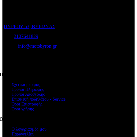
Ο Ποιμενίδης στο Βύρωνα είναι ο προορισμός σας για να
επιλέξετε το ποδήλατο που σας ταιριάζει και για να το διατηρήσετε
σε άριστη κατάσταση!
ΠΥΡΡΟΥ 53, ΒΥΡΩΝΑΣ
Τηλ:
2107641829
e-mail:
info@motobyron.gr
Αρ.Γ.Ε.Μ.Η.: 61234103000
ΑΦΜ. 047248740
Πληροφορίες
Σχετικά με εμάς
Τρόποι Πληρωμής
Τρόποι Αποστολής
Επισκευή ποδηλάτου - Service
Όροι Επιστροφής
Όροι χρήσης
Ο Λογαριασμός μου
Ο λογαριασμός μου
Παραγγελίες