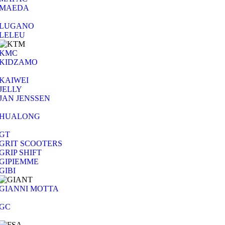
MAEDA
LUGANO
LELEU
KMC
KIDZAMO
KAIWEI
JELLY
JAN JENSSEN
HUALONG
GT
GRIT SCOOTERS
GRIP SHIFT
GIPIEMME
GIBI
GIANNI MOTTA
GC