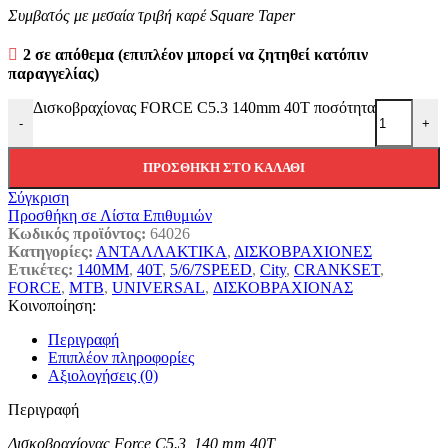
Συμβατός με μεσαία τριβή καρέ Square Taper
2 σε απόθεμα (επιπλέον μπορεί να ζητηθεί κατόπιν
παραγγελίας)
Δισκοβραχίονας FORCE C5.3 140mm 40T ποσότητα
-
+
ΠΡΟΣΘΉΚΗ ΣΤΟ ΚΑΛΆΘΙ
Σύγκριση
Προσθήκη σε Λίστα Επιθυμιών
Κωδικός προϊόντος:
64026
Κατηγορίες:
ΑΝΤΑΛΛΑΚΤΙΚΑ
,
ΔΙΣΚΟΒΡΑΧΙΟΝΕΣ
Ετικέτες:
140MM
,
40T
,
5/6/7SPEED
,
City
,
CRANKSET
,
FORCE
,
MTB
,
UNIVERSAL
,
ΔΙΣΚΟΒΡΑΧΙΟΝΑΣ
Κοινοποίηση:
Περιγραφή
Επιπλέον πληροφορίες
Αξιολογήσεις (0)
Περιγραφή
Δισκοβραχίονας Force C5.3 140 mm 40T