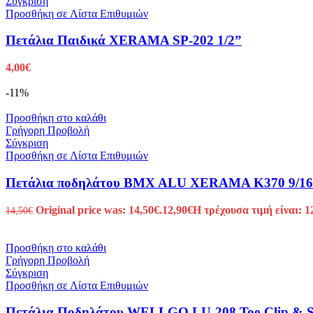
Σύγκριση
Προσθήκη σε Λίστα Επιθυμιών
Πετάλια Παιδικά XERAMA SP-202 1/2”
4,00
€
-11%
Προσθήκη στο καλάθι
Γρήγορη Προβολή
Σύγκριση
Προσθήκη σε Λίστα Επιθυμιών
Πετάλια ποδηλάτου BMX ALU XERAMA K370 9/16
Original price was: 14,50€.
12,90
€
Η τρέχουσα τιμή είναι: 1
14,50
€
Προσθήκη στο καλάθι
Γρήγορη Προβολή
Σύγκριση
Προσθήκη σε Λίστα Επιθυμιών
Πετάλια Ποδηλάτου WELLGO LU-208 Toe-Clip & S