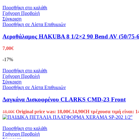
Προσθήκη στο καλάθι
Γρήγορη Προβολή
Σύγκριση
Προσθήκη σε Λίστα Επιθυμιών
Αεροθάλαμος HAKUBA 8 1/2×2 90 Bend AV (50/75-6
7,00
€
-17%
Προσθήκη στο καλάθι
Γρήγορη Προβολή
Σύγκριση
Προσθήκη σε Λίστα Επιθυμιών
Δαγκάνα Δισκοφρένου CLARKS CMD-23 Front
Original price was: 18,00€.
14,90
€
Η τρέχουσα τιμή είναι: 1
18,00
€
Προσθήκη στο καλάθι
Γρήγορη Προβολή