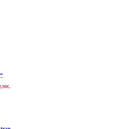
”
2,90€.
trap