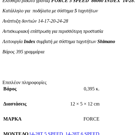
Ελεύθερο βιδωτό γρανάζι
FORCE 5 SPEED 86060 INDEX 14-28
Κατάλληλο για ποδήλατα με σύστημα
5
ταχυτήτων
Ανάπτυξη δοντιών 14-17-20-24-28
Αντισκωριακή επίστρωση για περισσότερη προστασία
Λειτουργία
Index
συμβατή με σύστημα ταχυτήτων
Shimano
Βάρος 395 γραμμάρια
Επιπλέον πληροφορίες
Βάρος
0,395 κ.
Διαστάσεις
12 × 5 × 12 cm
ΜΑΡΚΑ
FORCE
ΜΟΝΤΕΛΟ
14-28T 5 SPEED
,
14-28T 6 SPEED