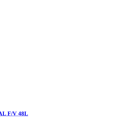
L F/V 48L