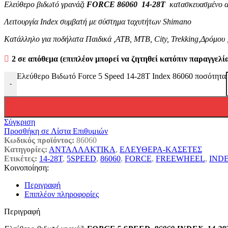
Ελεύθερο βιδωτό γρανάζι
FORCE 86060 14-28T
κατασκευασμένο α
Λειτουργία Index συμβατή με σύστημα ταχυτήτων Shimano
Κατάλληλο για ποδήλατα Παιδικά ,ΑΤΒ, ΜΤΒ, City, Trekking,Δρόμου 
2 σε απόθεμα (επιπλέον μπορεί να ζητηθεί κατόπιν παραγγελί
Ελεύθερο Βιδωτό Force 5 Speed 14-28T Index 86060 ποσότητα
-
Σύγκριση
Προσθήκη σε Λίστα Επιθυμιών
Κωδικός προϊόντος:
86060
Κατηγορίες:
ΑΝΤΑΛΛΑΚΤΙΚΑ
,
ΕΛΕΥΘΕΡΑ-ΚΑΣΕΤΕΣ
Ετικέτες:
14-28T
,
5SPEED
,
86060
,
FORCE
,
FREEWHEEL
,
IND
Κοινοποίηση:
Περιγραφή
Επιπλέον πληροφορίες
Περιγραφή