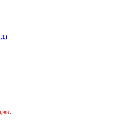
.1)
4,90€.