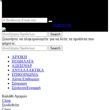
Ακολουθήστε μας
Newsletter
MOTO BYRON
2026 CREATED BY
CODING.GR
Search
Ξεκινήστε να πληκτρολογείτε για να δείτε τα προϊόντα που
ψάχνετε.
Search
ΑΡΧΙΚΗ
ΠΟΔΗΛΑΤΑ
ΑΞΕΣΟΥΑΡ
ΑΝΤΑΛΛΑΚΤΙΚΑ
ΕΠΙΚΟΙΝΩΝΙΑ
Λίστα Επιθυμιών
Σύγκριση
Σύνδεση/Εγγραφή
Καλάθι Αγορών
Close
Συνδεθείτε
Close