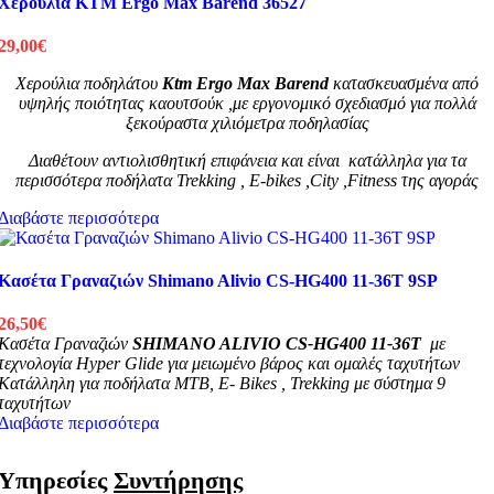
Χερούλια KTM Ergo Max Barend 36527
29,00
€
Χερούλια ποδηλάτου
Ktm Ergo Max Barend
κατασκευασμένα από
υψηλής ποιότητας καουτσούκ ,με εργονομικό σχεδιασμό για πολλά
ξεκούραστα χιλιόμετρα ποδηλασίας
Διαθέτουν αντιολισθητική επιφάνεια και είναι κατάλληλα για τα
περισσότερα ποδήλατα Trekking , E-bikes ,City ,Fitness της αγοράς
Διαβάστε περισσότερα
Κασέτα Γραναζιών Shimano Alivio CS-HG400 11-36T 9SP
26,50
€
Κασέτα Γραναζιών
SHIMANO ALIVIO CS-HG400 11-36T
με
τεχνολογία Hyper Glide για μειωμένο βάρος και ομαλές ταχυτήτων
Κατάλληλη για ποδήλατα MTB, E- Bikes , Trekking με σύστημα 9
ταχυτήτων
Διαβάστε περισσότερα
Υπηρεσίες
Συντήρησης