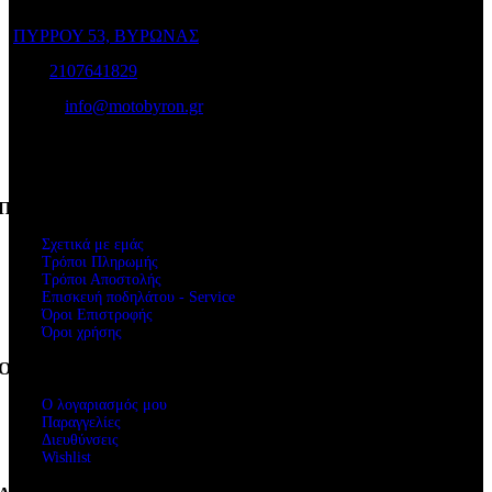
ΠΥΡΡΟΥ 53, ΒΥΡΩΝΑΣ
Τηλ:
2107641829
e-mail:
info@motobyron.gr
Αρ.Γ.Ε.Μ.Η.: 61234103000
ΑΦΜ. 047248740
Πληροφορίες
Σχετικά με εμάς
Τρόποι Πληρωμής
Τρόποι Αποστολής
Επισκευή ποδηλάτου - Service
Όροι Επιστροφής
Όροι χρήσης
Ο Λογαριασμός μου
Ο λογαριασμός μου
Παραγγελίες
Διευθύνσεις
Wishlist