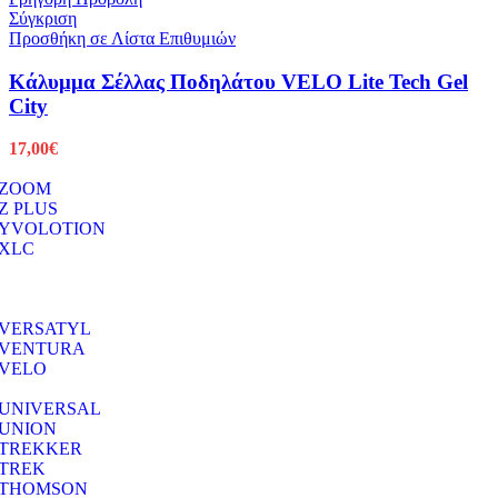
Σύγκριση
Προσθήκη σε Λίστα Επιθυμιών
Κάλυμμα Σέλλας Ποδηλάτου VELO Lite Tech Gel
City
17,00
€
ZOOM
Z PLUS
YVOLOTION
XLC
VERSATYL
VENTURA
VELO
UNIVERSAL
UNION
TREKKER
TREK
THOMSON