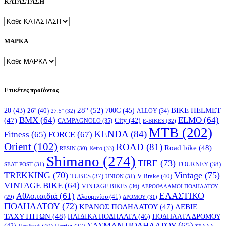
ΚΑΤΑΣΤΑΣΗ
ΜΑΡΚΑ
Ετικέτες προϊόντος
28''
(52)
700C
(45)
BIKE HELMET
20
(43)
26''
(40)
ALLOY
(34)
27.5''
(32)
BMX
(64)
ELMO
(64)
(47)
City
(42)
CAMPAGNOLO
(35)
E-BIKES
(32)
MTB
(202)
KENDA
(84)
FORCE
(67)
Fitness
(65)
Orient
(102)
ROAD
(81)
Road bike
(48)
RESIN
(30)
Retro
(33)
Shimano
(274)
TIRE
(73)
TOURNEY
(38)
SEAT POST
(31)
TREKKING
(70)
Vintage
(75)
V Brake
(40)
TUBES
(37)
UNION
(31)
VINTAGE BIKE
(64)
VINTAGE BIKES
(36)
ΑΕΡΟΘΑΛΑΜΟΙ ΠΟΔΗΛΑΤΟΥ
ΕΛΑΣΤΙΚΟ
Αθλοπαιδιά
(61)
Αλουμινίου
(41)
ΔΡΟΜΟΥ
(31)
(29)
ΠΟΔΗΛΑΤΟΥ
(72)
ΚΡΑΝΟΣ ΠΟΔΗΛΑΤΟΥ
(47)
ΛΕΒΙΕ
ΤΑΧΥΤΗΤΩΝ
(48)
ΠΑΙΔΙΚΑ ΠΟΔΗΛΑΤΑ
(46)
ΠΟΔΗΛΑΤΑ ΔΡΟΜΟΥ
ΣΑΣΜΑΝ ΠΟΔΗΛΑΤΟΥ
(65)