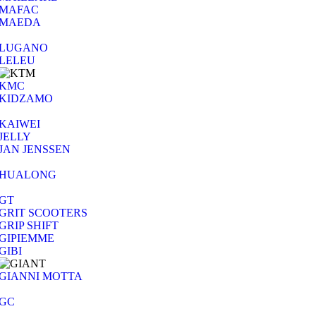
MAFAC
MAEDA
LUGANO
LELEU
KMC
KIDZAMO
KAIWEI
JELLY
JAN JENSSEN
HUALONG
GT
GRIT SCOOTERS
GRIP SHIFT
GIPIEMME
GIBI
GIANNI MOTTA
GC