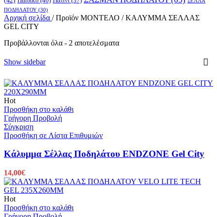
(42)
Παιδικό
(40)
Πατίνι
(37)
ΣΕΛΛΑ
ΠΟΔΗΛΑΤΟΥ
(30)
Αρχική σελίδα
/
Προϊόν ΜΟΝΤΕΛΟ
/
ΚΑΛΥΜΜΑ ΣΕΛΛΑΣ
GEL CITY
Προβάλλονται όλα - 2 αποτελέσματα
Show sidebar
Hot
Προσθήκη στο καλάθι
Γρήγορη Προβολή
Σύγκριση
Προσθήκη σε Λίστα Επιθυμιών
Κάλυμμα Σέλλας Ποδηλάτου ENDZONE Gel City
14,00
€
Hot
Προσθήκη στο καλάθι
Γρήγορη Προβολή