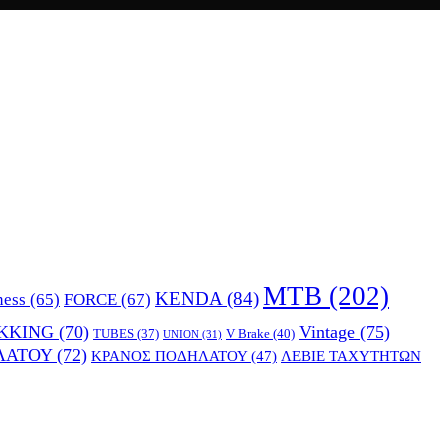
MTB
(202)
KENDA
(84)
FORCE
(67)
ness
(65)
KKING
(70)
Vintage
(75)
V Brake
(40)
TUBES
(37)
UNION
(31)
ΛΑΤΟΥ
(72)
ΚΡΑΝΟΣ ΠΟΔΗΛΑΤΟΥ
(47)
ΛΕΒΙΕ ΤΑΧΥΤΗΤΩΝ