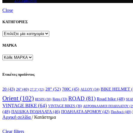
275 Προϊόντα
Close
ΚΑΤΗΓΟΡΙΕΣ
ΜΑΡΚΑ
Ετικέτες προϊόντος
28''
(52)
700C
(45)
BIKE HELMET
(
20
(43)
26''
(40)
ALLOY
(34)
27.5''
(32)
Orient
(102)
ROAD
(81)
Road bike
(48)
RESIN
(30)
Retro
(33)
SEA
VINTAGE BIKE
(64)
VINTAGE BIKES
(36)
ΑΕΡΟΘΑΛΑΜΟΙ ΠΟΔΗΛΑΤΟΥ
(2
(48)
ΠΑΙΔΙΚΑ ΠΟΔΗΛΑΤΑ
(46)
ΠΟΔΗΛΑΤΑ ΔΡΟΜΟΥ
(42)
Παιδικό
(40)
Αρχική σελίδα
/
Κατάστημα
Clear filters