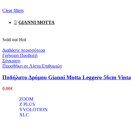
Clear filters
GIANNI MOTTA
Sold out
Hot
Διαβάστε περισσότερα
Γρήγορη Προβολή
Σύγκριση
Προσθήκη σε Λίστα Επιθυμιών
Ποδήλατο Δρόμου Gianni Motta Leggero 56cm Vinta
0,00
€
ZOOM
Z PLUS
YVOLOTION
XLC