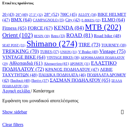
Ετικέτες προϊόντος
28''
(52)
700C
(45)
BIKE HELMET
20
(43)
26''
(40)
ALLOY
(34)
27.5''
(32)
BMX
(64)
ELMO
(64)
(47)
City
(42)
CAMPAGNOLO
(35)
E-BIKES
(32)
MTB
(202)
KENDA
(84)
FORCE
(67)
Fitness
(65)
Orient
(102)
ROAD
(81)
Road bike
(48)
RESIN
(30)
Retro
(33)
Shimano
(274)
TIRE
(73)
TOURNEY
(38)
SEAT POST
(31)
TREKKING
(70)
Vintage
(75)
V Brake
(40)
TUBES
(37)
UNION
(31)
VINTAGE BIKE
(64)
VINTAGE BIKES
(36)
ΑΕΡΟΘΑΛΑΜΟΙ ΠΟΔΗΛΑΤΟΥ
ΕΛΑΣΤΙΚΟ
Αθλοπαιδιά
(61)
Αλουμινίου
(41)
ΔΡΟΜΟΥ
(31)
(29)
ΠΟΔΗΛΑΤΟΥ
(72)
ΚΡΑΝΟΣ ΠΟΔΗΛΑΤΟΥ
(47)
ΛΕΒΙΕ
ΤΑΧΥΤΗΤΩΝ
(48)
ΠΑΙΔΙΚΑ ΠΟΔΗΛΑΤΑ
(46)
ΠΟΔΗΛΑΤΑ ΔΡΟΜΟΥ
ΣΑΣΜΑΝ ΠΟΔΗΛΑΤΟΥ
(65)
(42)
Παιδικό
(40)
Πατίνι
(37)
ΣΕΛΛΑ
ΠΟΔΗΛΑΤΟΥ
(30)
Αρχική σελίδα
/
Κατάστημα
Εμφάνιση του μοναδικού αποτελέσματος
Show sidebar
Clear filters