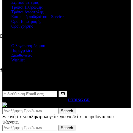
Σχετικά με εμάς
Τρόποι Πληρωμής
Τρόποι Αποστολής
Επισκευή ποδηλάτου - Service
Όροι Επιστροφής
Όροι χρήσης
Ο Λογαριασμός μου
Ο λογαριασμός μου
Παραγγελίες
Διευθύνσεις
Wishlist
Ακολουθήστε μας
Newsletter
MOTO BYRON
2026 CREATED BY
CODING.GR
Search
Ξεκινήστε να πληκτρολογείτε για να δείτε τα προϊόντα που
ψάχνετε.
Search