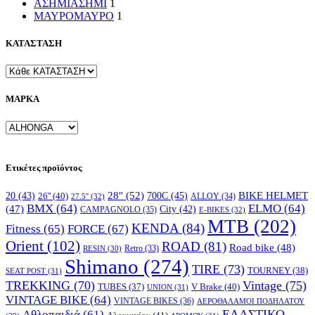
ΑΣΗΜΙ
ΑΣΗΜΙ
1
ΜΑΥΡΟ
ΜΑΥΡΟ
1
ΚΑΤΑΣΤΑΣΗ
ΜΑΡΚΑ
Ετικέτες προϊόντος
28''
(52)
700C
(45)
BIKE HELMET
20
(43)
26''
(40)
ALLOY
(34)
27.5''
(32)
BMX
(64)
ELMO
(64)
(47)
City
(42)
CAMPAGNOLO
(35)
E-BIKES
(32)
MTB
(202)
KENDA
(84)
FORCE
(67)
Fitness
(65)
Orient
(102)
ROAD
(81)
Road bike
(48)
RESIN
(30)
Retro
(33)
Shimano
(274)
TIRE
(73)
TOURNEY
(38)
SEAT POST
(31)
TREKKING
(70)
Vintage
(75)
V Brake
(40)
TUBES
(37)
UNION
(31)
VINTAGE BIKE
(64)
VINTAGE BIKES
(36)
ΑΕΡΟΘΑΛΑΜΟΙ ΠΟΔΗΛΑΤΟΥ
ΕΛΑΣΤΙΚΟ
Αθλοπαιδιά
(61)