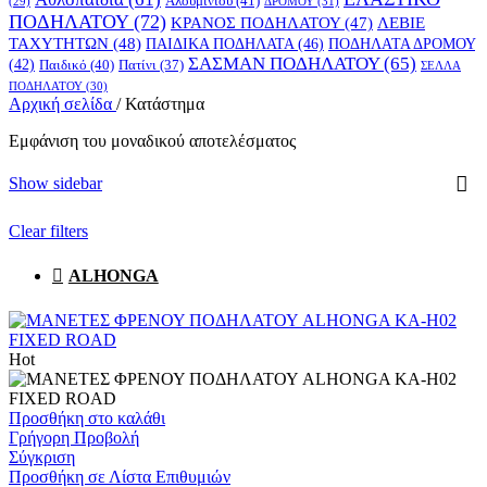
Αλουμινίου
(41)
ΔΡΟΜΟΥ
(31)
(29)
ΠΟΔΗΛΑΤΟΥ
(72)
ΚΡΑΝΟΣ ΠΟΔΗΛΑΤΟΥ
(47)
ΛΕΒΙΕ
ΤΑΧΥΤΗΤΩΝ
(48)
ΠΑΙΔΙΚΑ ΠΟΔΗΛΑΤΑ
(46)
ΠΟΔΗΛΑΤΑ ΔΡΟΜΟΥ
ΣΑΣΜΑΝ ΠΟΔΗΛΑΤΟΥ
(65)
(42)
Παιδικό
(40)
Πατίνι
(37)
ΣΕΛΛΑ
ΠΟΔΗΛΑΤΟΥ
(30)
Αρχική σελίδα
/
Κατάστημα
Εμφάνιση του μοναδικού αποτελέσματος
Show sidebar
Clear filters
ALHONGA
Hot
Προσθήκη στο καλάθι
Γρήγορη Προβολή
Σύγκριση
Προσθήκη σε Λίστα Επιθυμιών