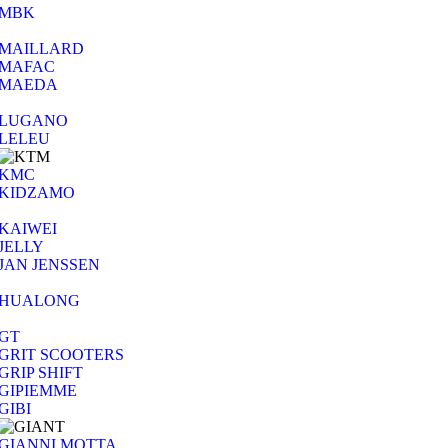
MBK
MAILLARD
MAFAC
MAEDA
LUGANO
LELEU
KMC
KIDZAMO
KAIWEI
JELLY
JAN JENSSEN
HUALONG
GT
GRIT SCOOTERS
GRIP SHIFT
GIPIEMME
GIBI
GIANNI MOTTA