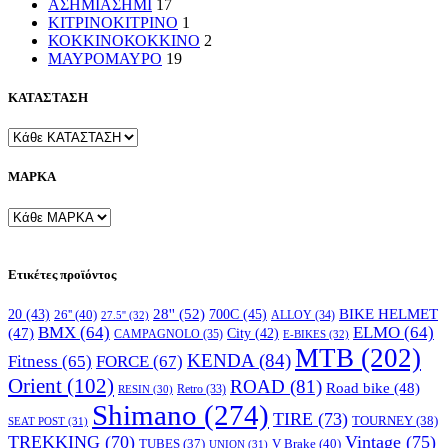
ΑΣΗΜΙ
ΑΣΗΜΙ
17
ΚΙΤΡΙΝΟ
ΚΙΤΡΙΝΟ
1
ΚΟΚΚΙΝΟ
ΚΟΚΚΙΝΟ
2
ΜΑΥΡΟ
ΜΑΥΡΟ
19
ΚΑΤΑΣΤΑΣΗ
ΜΑΡΚΑ
Ετικέτες προϊόντος
28''
(52)
700C
(45)
BIKE HELMET
20
(43)
26''
(40)
ALLOY
(34)
27.5''
(32)
BMX
(64)
ELMO
(64)
(47)
City
(42)
CAMPAGNOLO
(35)
E-BIKES
(32)
MTB
(202)
KENDA
(84)
FORCE
(67)
Fitness
(65)
Orient
(102)
ROAD
(81)
Road bike
(48)
RESIN
(30)
Retro
(33)
Shimano
(274)
TIRE
(73)
TOURNEY
(38)
SEAT POST
(31)
TREKKING
(70)
Vintage
(75)
V Brake
(40)
TUBES
(37)
UNION
(31)