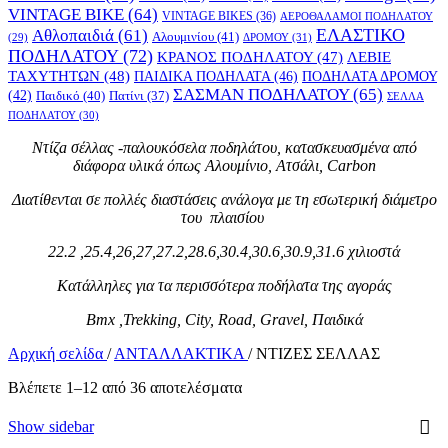
VINTAGE BIKE
(64)
VINTAGE BIKES
(36)
ΑΕΡΟΘΑΛΑΜΟΙ ΠΟΔΗΛΑΤΟΥ
ΕΛΑΣΤΙΚΟ
Αθλοπαιδιά
(61)
Αλουμινίου
(41)
ΔΡΟΜΟΥ
(31)
(29)
ΠΟΔΗΛΑΤΟΥ
(72)
ΚΡΑΝΟΣ ΠΟΔΗΛΑΤΟΥ
(47)
ΛΕΒΙΕ
ΤΑΧΥΤΗΤΩΝ
(48)
ΠΑΙΔΙΚΑ ΠΟΔΗΛΑΤΑ
(46)
ΠΟΔΗΛΑΤΑ ΔΡΟΜΟΥ
ΣΑΣΜΑΝ ΠΟΔΗΛΑΤΟΥ
(65)
(42)
Παιδικό
(40)
Πατίνι
(37)
ΣΕΛΛΑ
ΠΟΔΗΛΑΤΟΥ
(30)
Ντίζa σέλλας -παλουκόσελα ποδηλάτου, κατασκευασμένα από
διάφορα υλικά όπως Αλουμίνιο, Ατσάλι, Carbon
Διατίθενται
σε πολλές διαστάσεις ανάλογα με τη εσωτερική διάμετρο
του πλαισίου
22.2 ,25.4,26,27,27.2,28.6,30.4,30.6,30.9,31.6 χιλιοστά
Κατάλληλες για τα περισσότερα ποδήλατα της αγοράς
Bmx ,Trekking, City, Road, Gravel, Παιδικά
Αρχική σελίδα
/
ΑΝΤΑΛΛΑΚΤΙΚΑ
/
ΝΤΙΖΕΣ ΣΕΛΛΑΣ
Βλέπετε 1–12 από 36 αποτελέσματα
Show sidebar