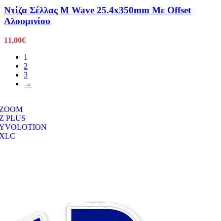
Ντίζα Σέλλας M Wave 25.4x350mm Με Offset
Αλουμινίου
11,00
€
1
2
3
→
ZOOM
Z PLUS
YVOLOTION
XLC