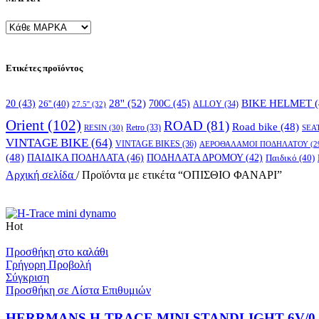
Ετικέτες προϊόντος
28''
(52)
700C
(45)
BIKE HELMET
(
20
(43)
26''
(40)
ALLOY
(34)
27.5''
(32)
Orient
(102)
ROAD
(81)
Road bike
(48)
RESIN
(30)
Retro
(33)
SEA
VINTAGE BIKE
(64)
VINTAGE BIKES
(36)
ΑΕΡΟΘΑΛΑΜΟΙ ΠΟΔΗΛΑΤΟΥ
(2
(48)
ΠΑΙΔΙΚΑ ΠΟΔΗΛΑΤΑ
(46)
ΠΟΔΗΛΑΤΑ ΔΡΟΜΟΥ
(42)
Παιδικό
(40)
Αρχική σελίδα
/
Προϊόντα με ετικέτα “ΟΠΙΣΘΙΟ ΦΑΝΑΡΙ”
Hot
Προσθήκη στο καλάθι
Γρήγορη Προβολή
Σύγκριση
Προσθήκη σε Λίστα Επιθυμιών
HERRMANS H-TRACE MINI STANDLIGHT 6V/0