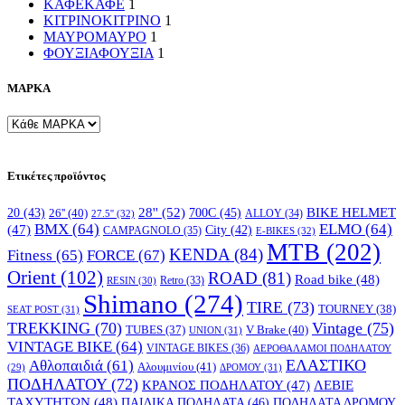
ΚΑΦΕ
ΚΑΦΕ
1
ΚΙΤΡΙΝΟ
ΚΙΤΡΙΝΟ
1
ΜΑΥΡΟ
ΜΑΥΡΟ
1
ΦΟΥΞΙΑ
ΦΟΥΞΙΑ
1
ΜΑΡΚΑ
Ετικέτες προϊόντος
28''
(52)
700C
(45)
BIKE HELMET
20
(43)
26''
(40)
ALLOY
(34)
27.5''
(32)
BMX
(64)
ELMO
(64)
(47)
City
(42)
CAMPAGNOLO
(35)
E-BIKES
(32)
MTB
(202)
KENDA
(84)
FORCE
(67)
Fitness
(65)
Orient
(102)
ROAD
(81)
Road bike
(48)
RESIN
(30)
Retro
(33)
Shimano
(274)
TIRE
(73)
TOURNEY
(38)
SEAT POST
(31)
TREKKING
(70)
Vintage
(75)
V Brake
(40)
TUBES
(37)
UNION
(31)
VINTAGE BIKE
(64)
VINTAGE BIKES
(36)
ΑΕΡΟΘΑΛΑΜΟΙ ΠΟΔΗΛΑΤΟΥ
ΕΛΑΣΤΙΚΟ
Αθλοπαιδιά
(61)
Αλουμινίου
(41)
ΔΡΟΜΟΥ
(31)
(29)
ΠΟΔΗΛΑΤΟΥ
(72)
ΚΡΑΝΟΣ ΠΟΔΗΛΑΤΟΥ
(47)
ΛΕΒΙΕ
ΤΑΧΥΤΗΤΩΝ
(48)
ΠΑΙΔΙΚΑ ΠΟΔΗΛΑΤΑ
(46)
ΠΟΔΗΛΑΤΑ ΔΡΟΜΟΥ