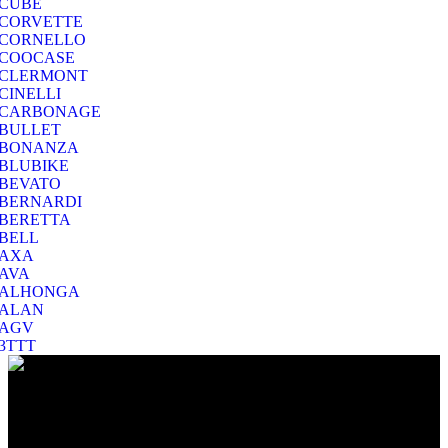
CUBE
CORVETTE
CORNELLO
COOCASE
CLERMONT
CINELLI
CARBONAGE
BULLET
BONANZA
BLUBIKE
BEVATO
BERNARDI
BERETTA
BELL
AXA
AVA
ALHONGA
ALAN
AGV
3TTT
Ο Ποιμενίδης στο Βύρωνα είναι ο προορισμός σας για να
επιλέξετε το ποδήλατο που σας ταιριάζει και για να το διατηρήσετε
σε άριστη κατάσταση!