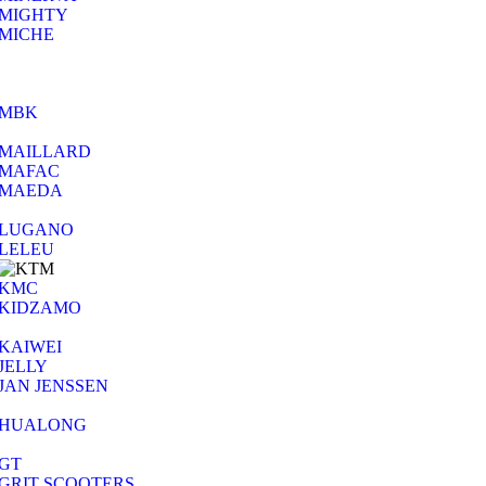
MIGHTY
MICHE
MBK
MAILLARD
MAFAC
MAEDA
LUGANO
LELEU
KMC
KIDZAMO
KAIWEI
JELLY
JAN JENSSEN
HUALONG
GT
GRIT SCOOTERS