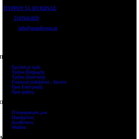
ΠΥΡΡΟΥ 53, ΒΥΡΩΝΑΣ
Τηλ:
2107641829
e-mail:
info@motobyron.gr
Αρ.Γ.Ε.Μ.Η.: 61234103000
ΑΦΜ. 047248740
Πληροφορίες
Σχετικά με εμάς
Τρόποι Πληρωμής
Τρόποι Αποστολής
Επισκευή ποδηλάτου - Service
Όροι Επιστροφής
Όροι χρήσης
Ο Λογαριασμός μου
Ο λογαριασμός μου
Παραγγελίες
Διευθύνσεις
Wishlist
Ακολουθήστε μας