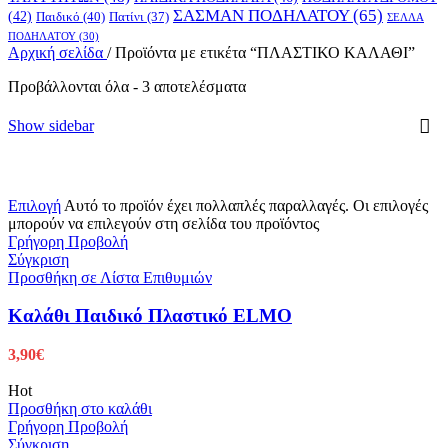
ΣΑΣΜΑΝ ΠΟΔΗΛΑΤΟΥ
(65)
(42)
Παιδικό
(40)
Πατίνι
(37)
ΣΕΛΛΑ
ΠΟΔΗΛΑΤΟΥ
(30)
Αρχική σελίδα
/
Προϊόντα με ετικέτα “ΠΛΑΣΤΙΚΟ ΚΑΛΑΘΙ”
Προβάλλονται όλα - 3 αποτελέσματα
Show sidebar
Επιλογή
Αυτό το προϊόν έχει πολλαπλές παραλλαγές. Οι επιλογές
μπορούν να επιλεγούν στη σελίδα του προϊόντος
Γρήγορη Προβολή
Σύγκριση
Προσθήκη σε Λίστα Επιθυμιών
Καλάθι Παιδικό Πλαστικό ELMO
3,90
€
Hot
Προσθήκη στο καλάθι
Γρήγορη Προβολή
Σύγκριση