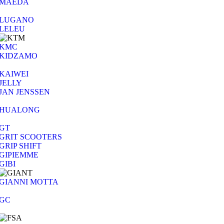
MAEDA
LUGANO
LELEU
KMC
KIDZAMO
KAIWEI
JELLY
JAN JENSSEN
HUALONG
GT
GRIT SCOOTERS
GRIP SHIFT
GIPIEMME
GIBI
GIANNI MOTTA
GC