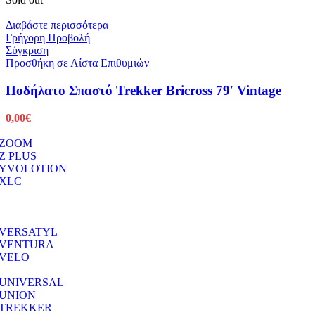
Διαβάστε περισσότερα
Γρήγορη Προβολή
Σύγκριση
Προσθήκη σε Λίστα Επιθυμιών
Ποδήλατο Σπαστό Trekker Bricross 79′ Vintage
0,00
€
ZOOM
Z PLUS
YVOLOTION
XLC
VERSATYL
VENTURA
VELO
UNIVERSAL
UNION
TREKKER