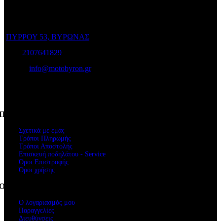
επιλέξετε το ποδήλατο που σας ταιριάζει και για να το διατηρήσετε
σε άριστη κατάσταση!
ΠΥΡΡΟΥ 53, ΒΥΡΩΝΑΣ
Τηλ:
2107641829
e-mail:
info@motobyron.gr
Αρ.Γ.Ε.Μ.Η.: 61234103000
ΑΦΜ. 047248740
Πληροφορίες
Σχετικά με εμάς
Τρόποι Πληρωμής
Τρόποι Αποστολής
Επισκευή ποδηλάτου - Service
Όροι Επιστροφής
Όροι χρήσης
Ο Λογαριασμός μου
Ο λογαριασμός μου
Παραγγελίες
Διευθύνσεις