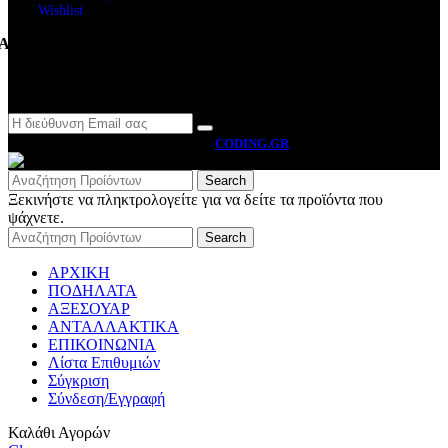
Wishlist
Ακολουθήστε μας
Newsletter
MOTO BYRON
2026 CREATED BY
CODING.GR
Search
Ξεκινήστε να πληκτρολογείτε για να δείτε τα προϊόντα που
ψάχνετε.
Search
ΑΡΧΙΚΗ
ΠΟΔΗΛΑΤΑ
ΑΞΕΣΟΥΑΡ
ΑΝΤΑΛΛΑΚΤΙΚΑ
ΕΠΙΚΟΙΝΩΝΙΑ
Λίστα Επιθυμιών
Σύγκριση
Σύνδεση/Εγγραφή
Καλάθι Αγορών