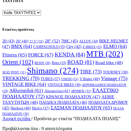
ΤΑΧΥΤΗΤΑ
Ετικέτες προϊόντος
28''
(52)
700C
(45)
BIKE HELMET
20
(43)
26''
(40)
ALLOY
(34)
27.5''
(32)
BMX
(64)
ELMO
(64)
(47)
City
(42)
CAMPAGNOLO
(35)
E-BIKES
(32)
MTB
(202)
KENDA
(84)
FORCE
(67)
Fitness
(65)
Orient
(102)
ROAD
(81)
Road bike
(48)
RESIN
(30)
Retro
(33)
Shimano
(274)
TIRE
(73)
TOURNEY
(38)
SEAT POST
(31)
TREKKING
(70)
Vintage
(75)
V Brake
(40)
TUBES
(37)
UNION
(31)
VINTAGE BIKE
(64)
VINTAGE BIKES
(36)
ΑΕΡΟΘΑΛΑΜΟΙ ΠΟΔΗΛΑΤΟΥ
ΕΛΑΣΤΙΚΟ
Αθλοπαιδιά
(61)
Αλουμινίου
(41)
ΔΡΟΜΟΥ
(31)
(29)
ΠΟΔΗΛΑΤΟΥ
(72)
ΚΡΑΝΟΣ ΠΟΔΗΛΑΤΟΥ
(47)
ΛΕΒΙΕ
ΤΑΧΥΤΗΤΩΝ
(48)
ΠΑΙΔΙΚΑ ΠΟΔΗΛΑΤΑ
(46)
ΠΟΔΗΛΑΤΑ ΔΡΟΜΟΥ
ΣΑΣΜΑΝ ΠΟΔΗΛΑΤΟΥ
(65)
(42)
Παιδικό
(40)
Πατίνι
(37)
ΣΕΛΛΑ
ΠΟΔΗΛΑΤΟΥ
(30)
Αρχική σελίδα
/
Προϊόντα με ετικέτα “ΠΟΔΗΛΑΤΑ ΠΟΛΗΣ”
Προβάλλονται όλα - 9 αποτελέσματα