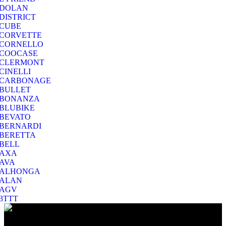
DOLAN
DISTRICT
CUBE
CORVETTE
CORNELLO
COOCASE
CLERMONT
CINELLI
CARBONAGE
BULLET
BONANZA
BLUBIKE
BEVATO
BERNARDI
BERETTA
BELL
AXA
AVA
ALHONGA
ALAN
AGV
3TTT
Ο Ποιμενίδης στο Βύρωνα είναι ο προορισμός σας για να