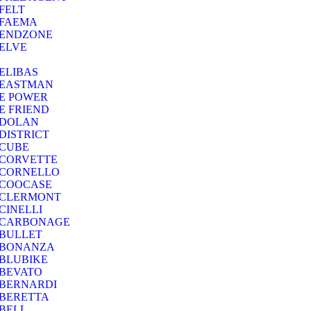
FELT
FAEMA
ENDZONE
ELVE
ELIBAS
EASTMAN
E POWER
E FRIEND
DOLAN
DISTRICT
CUBE
CORVETTE
CORNELLO
COOCASE
CLERMONT
CINELLI
CARBONAGE
BULLET
BONANZA
BLUBIKE
BEVATO
BERNARDI
BERETTA
BELL