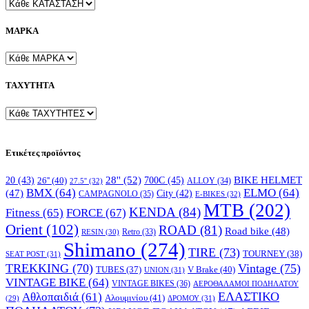
ΜΑΡΚΑ
ΤΑΧΥΤΗΤΑ
Ετικέτες προϊόντος
28''
(52)
700C
(45)
BIKE HELMET
20
(43)
26''
(40)
ALLOY
(34)
27.5''
(32)
BMX
(64)
ELMO
(64)
(47)
City
(42)
CAMPAGNOLO
(35)
E-BIKES
(32)
MTB
(202)
KENDA
(84)
FORCE
(67)
Fitness
(65)
Orient
(102)
ROAD
(81)
Road bike
(48)
RESIN
(30)
Retro
(33)
Shimano
(274)
TIRE
(73)
TOURNEY
(38)
SEAT POST
(31)
TREKKING
(70)
Vintage
(75)
V Brake
(40)
TUBES
(37)
UNION
(31)
VINTAGE BIKE
(64)
VINTAGE BIKES
(36)
ΑΕΡΟΘΑΛΑΜΟΙ ΠΟΔΗΛΑΤΟΥ
ΕΛΑΣΤΙΚΟ
Αθλοπαιδιά
(61)
Αλουμινίου
(41)
ΔΡΟΜΟΥ
(31)
(29)