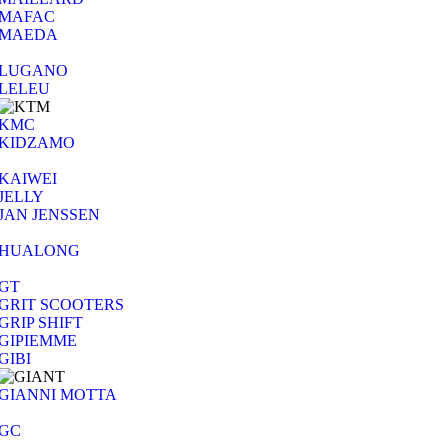
MAFAC
MAEDA
LUGANO
LELEU
KMC
KIDZAMO
KAIWEI
JELLY
JAN JENSSEN
HUALONG
GT
GRIT SCOOTERS
GRIP SHIFT
GIPIEMME
GIBI
GIANNI MOTTA
GC