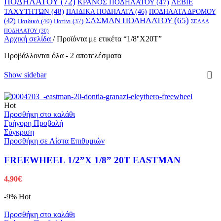
ΠΟΔΗΛΑΤΟΥ
(72)
ΚΡΑΝΟΣ ΠΟΔΗΛΑΤΟΥ
(47)
ΛΕΒΙΕ
ΤΑΧΥΤΗΤΩΝ
(48)
ΠΑΙΔΙΚΑ ΠΟΔΗΛΑΤΑ
(46)
ΠΟΔΗΛΑΤΑ ΔΡΟΜΟΥ
ΣΑΣΜΑΝ ΠΟΔΗΛΑΤΟΥ
(65)
(42)
Παιδικό
(40)
Πατίνι
(37)
ΣΕΛΛΑ
ΠΟΔΗΛΑΤΟΥ
(30)
Αρχική σελίδα
/
Προϊόντα με ετικέτα “1/8''X20T”
Προβάλλονται όλα - 2 αποτελέσματα
Show sidebar
Hot
Προσθήκη στο καλάθι
Γρήγορη Προβολή
Σύγκριση
Προσθήκη σε Λίστα Επιθυμιών
FREEWHEEL 1/2”X 1/8” 20T EASTMAN
4,90
€
-9%
Hot
Προσθήκη στο καλάθι