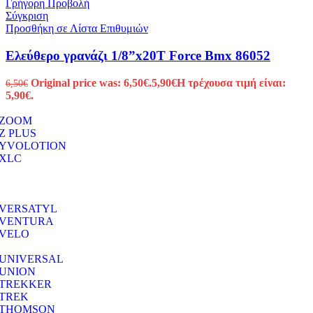
Γρήγορη Προβολή
Σύγκριση
Προσθήκη σε Λίστα Επιθυμιών
Ελεύθερο γρανάζι 1/8”x20T Force Bmx 86052
Original price was: 6,50€.
5,90
€
Η τρέχουσα τιμή είναι:
6,50
€
5,90€.
ZOOM
Z PLUS
YVOLOTION
XLC
VERSATYL
VENTURA
VELO
UNIVERSAL
UNION
TREKKER
TREK
THOMSON