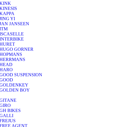
KINK
KINESIS
KAPPA
JING YI
JAN JANSEEN
ITM
ISCASELLE
INTERBIKE
HURET
HUGO GORNER
HOPMANS
HERRMANS
HEAD
HARO
GOOD SUSPENSION
GOOD
GOLDENKEY
GOLDEN BOY
GITANE
GIRO
GH BIKES
GALLI
FREJUS
FREE AGENT