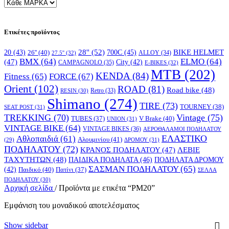
Ετικέτες προϊόντος
28''
(52)
700C
(45)
BIKE HELMET
20
(43)
26''
(40)
ALLOY
(34)
27.5''
(32)
BMX
(64)
ELMO
(64)
(47)
City
(42)
CAMPAGNOLO
(35)
E-BIKES
(32)
MTB
(202)
KENDA
(84)
FORCE
(67)
Fitness
(65)
Orient
(102)
ROAD
(81)
Road bike
(48)
RESIN
(30)
Retro
(33)
Shimano
(274)
TIRE
(73)
TOURNEY
(38)
SEAT POST
(31)
TREKKING
(70)
Vintage
(75)
V Brake
(40)
TUBES
(37)
UNION
(31)
VINTAGE BIKE
(64)
VINTAGE BIKES
(36)
ΑΕΡΟΘΑΛΑΜΟΙ ΠΟΔΗΛΑΤΟΥ
ΕΛΑΣΤΙΚΟ
Αθλοπαιδιά
(61)
Αλουμινίου
(41)
ΔΡΟΜΟΥ
(31)
(29)
ΠΟΔΗΛΑΤΟΥ
(72)
ΚΡΑΝΟΣ ΠΟΔΗΛΑΤΟΥ
(47)
ΛΕΒΙΕ
ΤΑΧΥΤΗΤΩΝ
(48)
ΠΑΙΔΙΚΑ ΠΟΔΗΛΑΤΑ
(46)
ΠΟΔΗΛΑΤΑ ΔΡΟΜΟΥ
ΣΑΣΜΑΝ ΠΟΔΗΛΑΤΟΥ
(65)
(42)
Παιδικό
(40)
Πατίνι
(37)
ΣΕΛΛΑ
ΠΟΔΗΛΑΤΟΥ
(30)
Αρχική σελίδα
/
Προϊόντα με ετικέτα “PM20”
Εμφάνιση του μοναδικού αποτελέσματος
Show sidebar