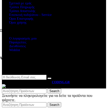
Σχετικά με εμάς
Τρόποι Πληρωμής
Τρόποι Αποστολής
Επισκευή ποδηλάτου - Service
Όροι Επιστροφής
Όροι χρήσης
Ο Λογαριασμός μου
Ο λογαριασμός μου
Παραγγελίες
Διευθύνσεις
Wishlist
Ακολουθήστε μας
Newsletter
MOTO BYRON
2026 CREATED BY
CODING.GR
Search
Ξεκινήστε να πληκτρολογείτε για να δείτε τα προϊόντα που
ψάχνετε.
Search