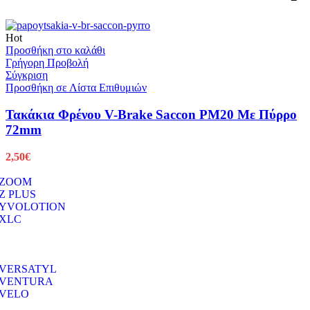
Hot
Προσθήκη στο καλάθι
Γρήγορη Προβολή
Σύγκριση
Προσθήκη σε Λίστα Επιθυμιών
Τακάκια Φρένου V-Brake Saccon PM20 Με Πύρρο
72mm
2,50
€
ZOOM
Z PLUS
YVOLOTION
XLC
VERSATYL
VENTURA
VELO