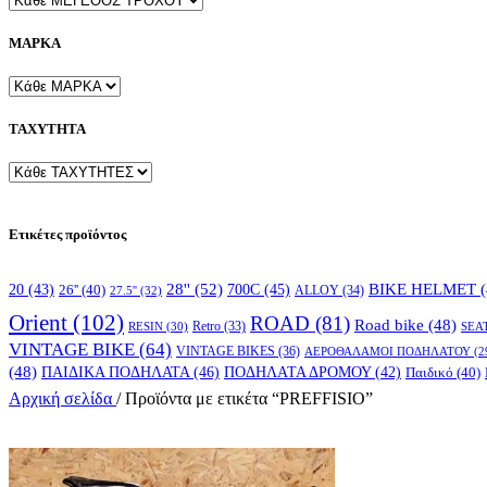
ΜΑΡΚΑ
ΤΑΧΥΤΗΤΑ
Ετικέτες προϊόντος
28''
(52)
700C
(45)
BIKE HELMET
(
20
(43)
26''
(40)
ALLOY
(34)
27.5''
(32)
Orient
(102)
ROAD
(81)
Road bike
(48)
RESIN
(30)
Retro
(33)
SEA
VINTAGE BIKE
(64)
VINTAGE BIKES
(36)
ΑΕΡΟΘΑΛΑΜΟΙ ΠΟΔΗΛΑΤΟΥ
(2
(48)
ΠΑΙΔΙΚΑ ΠΟΔΗΛΑΤΑ
(46)
ΠΟΔΗΛΑΤΑ ΔΡΟΜΟΥ
(42)
Παιδικό
(40)
Αρχική σελίδα
/
Προϊόντα με ετικέτα “PREFFISIO”