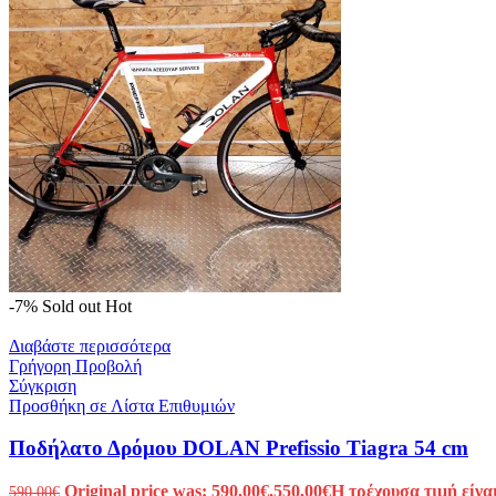
-7%
Sold out
Hot
Διαβάστε περισσότερα
Γρήγορη Προβολή
Σύγκριση
Προσθήκη σε Λίστα Επιθυμιών
Ποδήλατο Δρόμου DOLAN Prefissio Tiagra 54 cm
Original price was: 590,00€.
550,00
€
Η τρέχουσα τιμή είναι
590,00
€