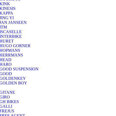
KINK
KINESIS
KAPPA
JING YI
JAN JANSEEN
ITM
ISCASELLE
INTERBIKE
HURET
HUGO GORNER
HOPMANS
HERRMANS
HEAD
HARO
GOOD SUSPENSION
GOOD
GOLDENKEY
GOLDEN BOY
GITANE
GIRO
GH BIKES
GALLI
FREJUS
FREE AGENT