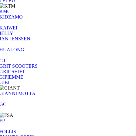
LELEU
KMC
KIDZAMO
KAIWEI
JELLY
JAN JENSSEN
HUALONG
GT
GRIT SCOOTERS
GRIP SHIFT
GIPIEMME
GIBI
GIANNI MOTTA
GC
FP
FOLLIS