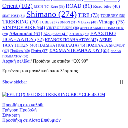
Orient
(102)
ROAD
(81)
Road bike
(48)
RESIN
(30)
Retro
(33)
Shimano
(274)
TIRE
(73)
TOURNEY
(38)
SEAT POST
(31)
TREKKING
(70)
Vintage
(75)
V Brake
(40)
TUBES
(37)
UNION
(31)
VINTAGE BIKE
(64)
VINTAGE BIKES
(36)
ΑΕΡΟΘΑΛΑΜΟΙ ΠΟΔΗΛΑΤΟΥ
ΕΛΑΣΤΙΚΟ
Αθλοπαιδιά
(61)
Αλουμινίου
(41)
ΔΡΟΜΟΥ
(31)
(29)
ΠΟΔΗΛΑΤΟΥ
(72)
ΚΡΑΝΟΣ ΠΟΔΗΛΑΤΟΥ
(47)
ΛΕΒΙΕ
ΤΑΧΥΤΗΤΩΝ
(48)
ΠΑΙΔΙΚΑ ΠΟΔΗΛΑΤΑ
(46)
ΠΟΔΗΛΑΤΑ ΔΡΟΜΟΥ
ΣΑΣΜΑΝ ΠΟΔΗΛΑΤΟΥ
(65)
(42)
Παιδικό
(40)
Πατίνι
(37)
ΣΕΛΛΑ
ΠΟΔΗΛΑΤΟΥ
(30)
Αρχική σελίδα
/
Προϊόντα με ετικέτα “QX 90”
Εμφάνιση του μοναδικού αποτελέσματος
Show sidebar
Προσθήκη στο καλάθι
Γρήγορη Προβολή
Σύγκριση
Προσθήκη σε Λίστα Επιθυμιών