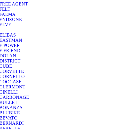
FREE AGENT
FELT
FAEMA
ENDZONE
ELVE
ELIBAS
EASTMAN
E POWER
E FRIEND
DOLAN
DISTRICT
CUBE
CORVETTE
CORNELLO
COOCASE
CLERMONT
CINELLI
CARBONAGE
BULLET
BONANZA
BLUBIKE
BEVATO
BERNARDI
BERETTA