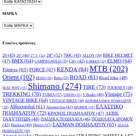
ΜΑΡΚΑ
Ετικέτες προϊόντος
28''
(52)
700C
(45)
BIKE HELMET
20
(43)
26''
(40)
ALLOY
(34)
27.5''
(32)
BMX
(64)
ELMO
(64)
(47)
City
(42)
CAMPAGNOLO
(35)
E-BIKES
(32)
MTB
(202)
KENDA
(84)
FORCE
(67)
Fitness
(65)
Orient
(102)
ROAD
(81)
Road bike
(48)
RESIN
(30)
Retro
(33)
Shimano
(274)
TIRE
(73)
TOURNEY
(38)
SEAT POST
(31)
TREKKING
(70)
Vintage
(75)
V Brake
(40)
TUBES
(37)
UNION
(31)
VINTAGE BIKE
(64)
VINTAGE BIKES
(36)
ΑΕΡΟΘΑΛΑΜΟΙ ΠΟΔΗΛΑΤΟΥ
ΕΛΑΣΤΙΚΟ
Αθλοπαιδιά
(61)
Αλουμινίου
(41)
ΔΡΟΜΟΥ
(31)
(29)
ΠΟΔΗΛΑΤΟΥ
(72)
ΚΡΑΝΟΣ ΠΟΔΗΛΑΤΟΥ
(47)
ΛΕΒΙΕ
ΤΑΧΥΤΗΤΩΝ
(48)
ΠΑΙΔΙΚΑ ΠΟΔΗΛΑΤΑ
(46)
ΠΟΔΗΛΑΤΑ ΔΡΟΜΟΥ
ΣΑΣΜΑΝ ΠΟΔΗΛΑΤΟΥ
(65)
(42)
Παιδικό
(40)
Πατίνι
(37)
ΣΕΛΛΑ
ΠΟΔΗΛΑΤΟΥ
(30)
Αρχική σελίδα
/
Προϊόντα με ετικέτα “TRAINING WHEELS 14''”