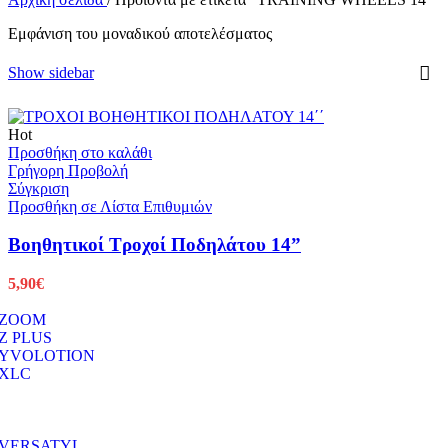
Εμφάνιση του μοναδικού αποτελέσματος
Show sidebar
Hot
Προσθήκη στο καλάθι
Γρήγορη Προβολή
Σύγκριση
Προσθήκη σε Λίστα Επιθυμιών
Βοηθητικοί Τροχοί Ποδηλάτου 14”
5,90
€
ZOOM
Z PLUS
YVOLOTION
XLC
VERSATYL