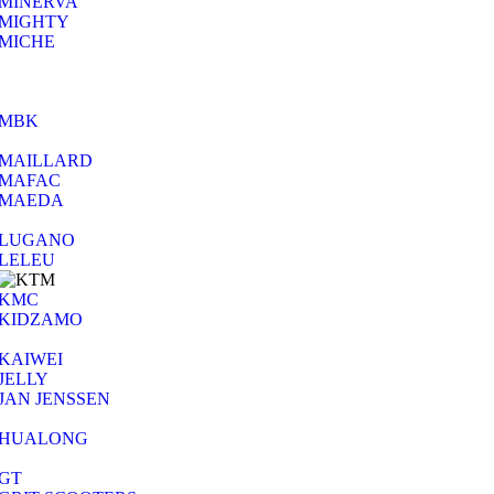
MINERVA
MIGHTY
MICHE
MBK
MAILLARD
MAFAC
MAEDA
LUGANO
LELEU
KMC
KIDZAMO
KAIWEI
JELLY
JAN JENSSEN
HUALONG
GT