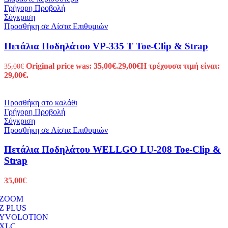
Γρήγορη Προβολή
Σύγκριση
Προσθήκη σε Λίστα Επιθυμιών
Πετάλια Ποδηλάτου VP-335 T Toe-Clip & Strap
Original price was: 35,00€.
29,00
€
Η τρέχουσα τιμή είναι:
35,00
€
29,00€.
Προσθήκη στο καλάθι
Γρήγορη Προβολή
Σύγκριση
Προσθήκη σε Λίστα Επιθυμιών
Πετάλια Ποδηλάτου WELLGO LU-208 Toe-Clip &
Strap
35,00
€
ZOOM
Z PLUS
YVOLOTION
XLC