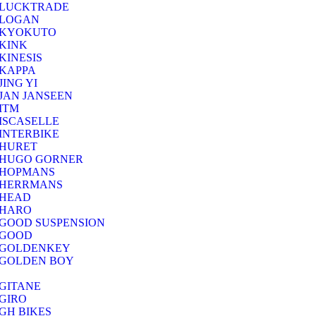
LUCKTRADE
LOGAN
KYOKUTO
KINK
KINESIS
KAPPA
JING YI
JAN JANSEEN
ITM
ISCASELLE
INTERBIKE
HURET
HUGO GORNER
HOPMANS
HERRMANS
HEAD
HARO
GOOD SUSPENSION
GOOD
GOLDENKEY
GOLDEN BOY
GITANE
GIRO
GH BIKES