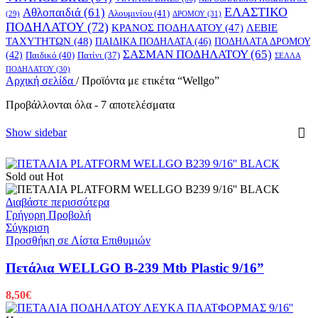
ΕΛΑΣΤΙΚΟ
Αθλοπαιδιά
(61)
Αλουμινίου
(41)
ΔΡΟΜΟΥ
(31)
(29)
ΠΟΔΗΛΑΤΟΥ
(72)
ΚΡΑΝΟΣ ΠΟΔΗΛΑΤΟΥ
(47)
ΛΕΒΙΕ
ΤΑΧΥΤΗΤΩΝ
(48)
ΠΑΙΔΙΚΑ ΠΟΔΗΛΑΤΑ
(46)
ΠΟΔΗΛΑΤΑ ΔΡΟΜΟΥ
ΣΑΣΜΑΝ ΠΟΔΗΛΑΤΟΥ
(65)
(42)
Παιδικό
(40)
Πατίνι
(37)
ΣΕΛΛΑ
ΠΟΔΗΛΑΤΟΥ
(30)
Αρχική σελίδα
/
Προϊόντα με ετικέτα “Wellgo”
Προβάλλονται όλα - 7 αποτελέσματα
Show sidebar
Sold out
Hot
Διαβάστε περισσότερα
Γρήγορη Προβολή
Σύγκριση
Προσθήκη σε Λίστα Επιθυμιών
Πετάλια WELLGO B-239 Mtb Plastic 9/16”
8,50
€