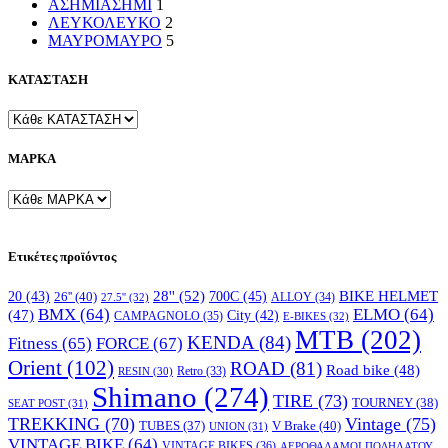
ΑΣΗΜΙ
ΑΣΗΜΙ
1
ΛΕΥΚΟ
ΛΕΥΚΟ
2
ΜΑΥΡΟ
ΜΑΥΡΟ
5
ΚΑΤΑΣΤΑΣΗ
ΜΑΡΚΑ
Ετικέτες προϊόντος
28''
(52)
700C
(45)
BIKE HELMET
20
(43)
26''
(40)
ALLOY
(34)
27.5''
(32)
BMX
(64)
ELMO
(64)
(47)
City
(42)
CAMPAGNOLO
(35)
E-BIKES
(32)
MTB
(202)
KENDA
(84)
FORCE
(67)
Fitness
(65)
Orient
(102)
ROAD
(81)
Road bike
(48)
RESIN
(30)
Retro
(33)
Shimano
(274)
TIRE
(73)
TOURNEY
(38)
SEAT POST
(31)
TREKKING
(70)
Vintage
(75)
V Brake
(40)
TUBES
(37)
UNION
(31)
VINTAGE BIKE
(64)
VINTAGE BIKES
(36)
ΑΕΡΟΘΑΛΑΜΟΙ ΠΟΔΗΛΑΤΟΥ