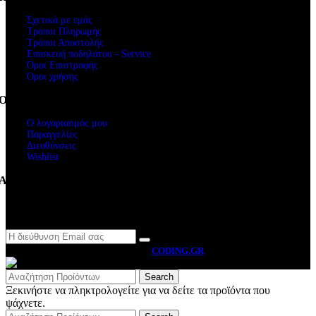
Σχετικά με εμάς
Τρόποι Πληρωμής
Τρόποι Αποστολής
Επισκευή ποδηλάτου - Service
Όροι Επιστροφής
Όροι χρήσης
Ο Λογαριασμός μου
Ο λογαριασμός μου
Παραγγελίες
Διευθύνσεις
Wishlist
Ακολουθήστε μας
Newsletter
MOTO BYRON
2026 CREATED BY
CODING.GR
Search
Ξεκινήστε να πληκτρολογείτε για να δείτε τα προϊόντα που
ψάχνετε.