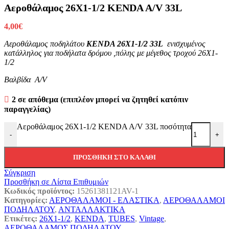
Αεροθάλαμος 26X1-1/2 KENDA A/V 33L
4,00
€
Αεροθάλαμος ποδηλάτου
KENDA 26X1-1/2 33L
ενισχυμένος
κατάλληλος για ποδήλατα δρόμου ,πόλης με μέγεθος τροχού 26X1-
1/2
Βαλβίδα A/V
2 σε απόθεμα (επιπλέον μπορεί να ζητηθεί κατόπιν
παραγγελίας)
Αεροθάλαμος 26X1-1/2 KENDA A/V 33L ποσότητα
-
+
ΠΡΟΣΘΉΚΗ ΣΤΟ ΚΑΛΆΘΙ
Σύγκριση
Προσθήκη σε Λίστα Επιθυμιών
Κωδικός προϊόντος:
15261381121AV-1
Κατηγορίες:
ΑΕΡΟΘΑΛΑΜΟΙ - ΕΛΑΣΤΙΚΑ
,
ΑΕΡΟΘΑΛΑΜΟΙ
ΠΟΔΗΛΑΤΟΥ
,
ΑΝΤΑΛΛΑΚΤΙΚΑ
Ετικέτες:
26X1-1/2
,
KENDA
,
TUBES
,
Vintage
,
ΑΕΡΟΘΑΛΑΜΟΣ ΠΟΔΗΛΑΤΟΥ