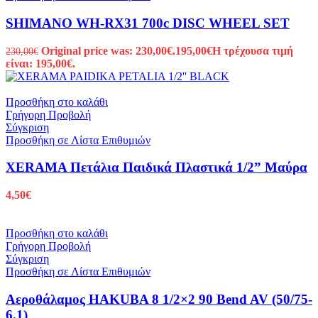
SHIMANO WH-RX31 700c DISC WHEEL SET
Original price was: 230,00€.
195,00
€
Η τρέχουσα τιμή
230,00
€
είναι: 195,00€.
Προσθήκη στο καλάθι
Γρήγορη Προβολή
Σύγκριση
Προσθήκη σε Λίστα Επιθυμιών
XERAMA Πετάλια Παιδικά Πλαστικά 1/2” Μαύρα
4,50
€
Προσθήκη στο καλάθι
Γρήγορη Προβολή
Σύγκριση
Προσθήκη σε Λίστα Επιθυμιών
Αεροθάλαμος HAKUBA 8 1/2×2 90 Bend AV (50/75-
6.1)