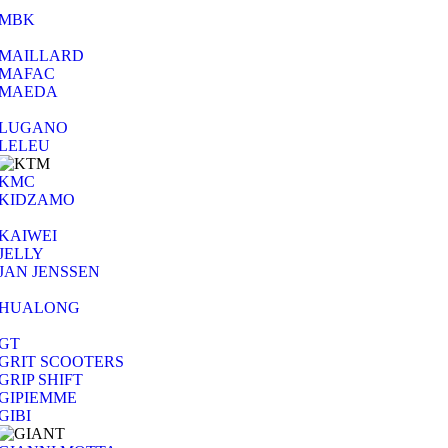
MBK
MAILLARD
MAFAC
MAEDA
LUGANO
LELEU
KMC
KIDZAMO
KAIWEI
JELLY
JAN JENSSEN
HUALONG
GT
GRIT SCOOTERS
GRIP SHIFT
GIPIEMME
GIBI