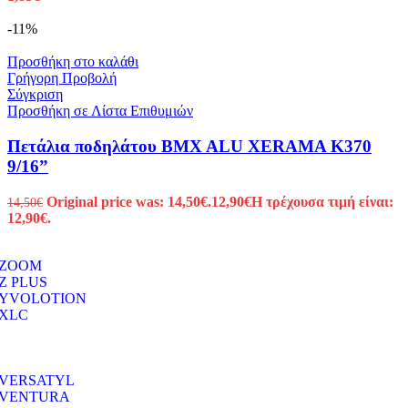
-11%
Προσθήκη στο καλάθι
Γρήγορη Προβολή
Σύγκριση
Προσθήκη σε Λίστα Επιθυμιών
Πετάλια ποδηλάτου BMX ALU XERAMA K370
9/16”
Original price was: 14,50€.
12,90
€
Η τρέχουσα τιμή είναι:
14,50
€
12,90€.
ZOOM
Z PLUS
YVOLOTION
XLC
VERSATYL
VENTURA