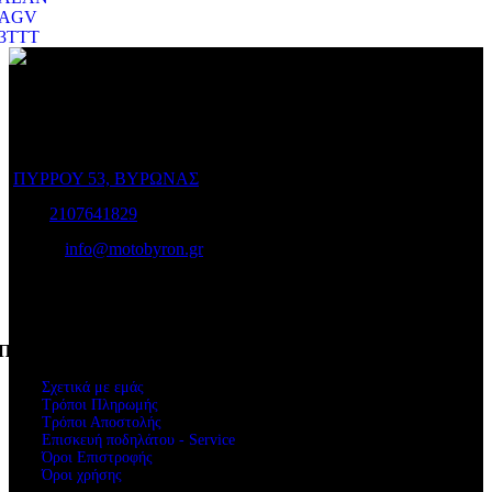
AGV
3TTT
Ο Ποιμενίδης στο Βύρωνα είναι ο προορισμός σας για να
επιλέξετε το ποδήλατο που σας ταιριάζει και για να το διατηρήσετε
σε άριστη κατάσταση!
ΠΥΡΡΟΥ 53, ΒΥΡΩΝΑΣ
Τηλ:
2107641829
e-mail:
info@motobyron.gr
Αρ.Γ.Ε.Μ.Η.: 61234103000
ΑΦΜ. 047248740
Πληροφορίες
Σχετικά με εμάς
Τρόποι Πληρωμής
Τρόποι Αποστολής
Επισκευή ποδηλάτου - Service
Όροι Επιστροφής
Όροι χρήσης