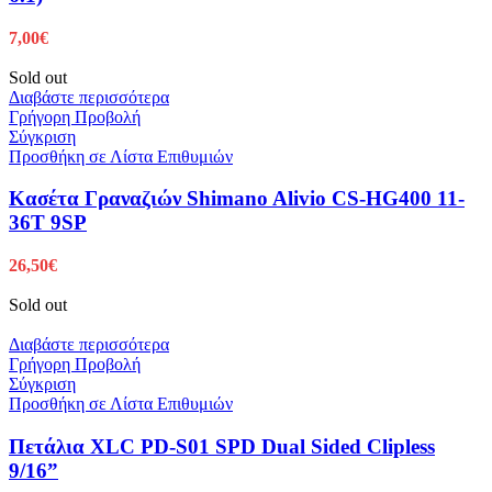
7,00
€
Sold out
Διαβάστε περισσότερα
Γρήγορη Προβολή
Σύγκριση
Προσθήκη σε Λίστα Επιθυμιών
Κασέτα Γραναζιών Shimano Alivio CS-HG400 11-
36T 9SP
26,50
€
Sold out
Διαβάστε περισσότερα
Γρήγορη Προβολή
Σύγκριση
Προσθήκη σε Λίστα Επιθυμιών
Πετάλια XLC PD-S01 SPD Dual Sided Clipless
9/16”