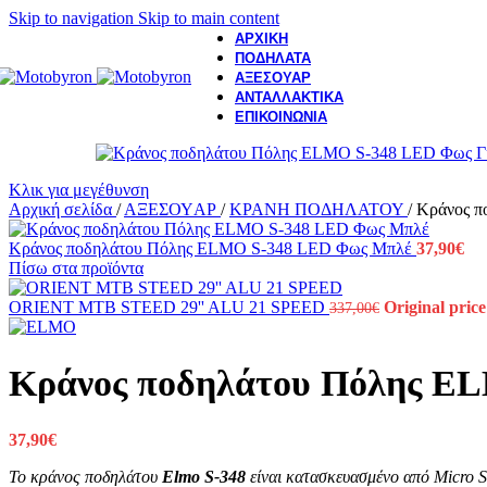
Skip to navigation
Skip to main content
ΑΡΧΙΚΗ
ΠΟΔΗΛΑΤΑ
ΑΞΕΣΟΥΑΡ
ΑΝΤΑΛΛΑΚΤΙΚΑ
ΕΠΙΚΟΙΝΩΝΙΑ
Κλικ για μεγέθυνση
Αρχική σελίδα
/
ΑΞΕΣΟΥAΡ
/
ΚΡΑΝΗ ΠΟΔΗΛΑΤΟΥ
/
Κράνος π
Κράνος ποδηλάτου Πόλης ELMO S-348 LED Φως Μπλέ
37,90
€
Πίσω στα προϊόντα
ORIENT MTB STEED 29'' ALU 21 SPEED
Original price
337,00
€
Κράνος ποδηλάτου Πόλης E
37,90
€
Το κράνος ποδηλάτου
Elmo S-348
είναι κατασκευασμένο από Micro Sh