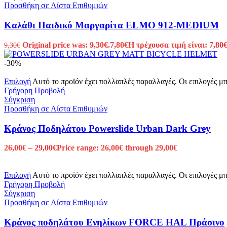
Προσθήκη σε Λίστα Επιθυμιών
Καλάθι Παιδικό Μαργαρίτα ELMO 912-MEDIUM
Original price was: 9,30€.
7,80
€
Η τρέχουσα τιμή είναι: 7,80€
9,30
€
-30%
Επιλογή
Αυτό το προϊόν έχει πολλαπλές παραλλαγές. Οι επιλογές μ
Γρήγορη Προβολή
Σύγκριση
Προσθήκη σε Λίστα Επιθυμιών
Κράνος Ποδηλάτου Powerslide Urban Dark Grey
26,00
€
–
29,00
€
Price range: 26,00€ through 29,00€
Επιλογή
Αυτό το προϊόν έχει πολλαπλές παραλλαγές. Οι επιλογές μ
Γρήγορη Προβολή
Σύγκριση
Προσθήκη σε Λίστα Επιθυμιών
Κράνος ποδηλάτου Ενηλίκων FORCE HAL Πράσινο