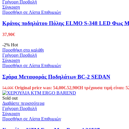
Γρήγορη Προβολή
Σύγκριση
Προσθήκη σε Λίστα Επιθυμιών
Κράνος ποδηλάτου Πόλης ELMO S-348 LED Φως 
37,90
€
-2%
Hot
Προσθήκη στο καλάθι
Γρήγορη Προβολή
Σύγκριση
Προσθήκη σε Λίστα Επιθυμιών
Σχάρα Μεταφοράς Ποδηλάτων BC-2 SEDAN
Original price was: 54,00€.
52,90
€
Η τρέχουσα τιμή είναι: 5
54,00
€
Sold out
Διαβάστε περισσότερα
Γρήγορη Προβολή
Σύγκριση
Προσθήκη σε Λίστα Επιθυμιών