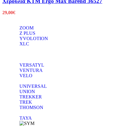
Χερούλια KTM Ergo Max Barend 36527
29,00
€
ZOOM
Z PLUS
YVOLOTION
XLC
VERSATYL
VENTURA
VELO
UNIVERSAL
UNION
TREKKER
TREK
THOMSON
TAYA