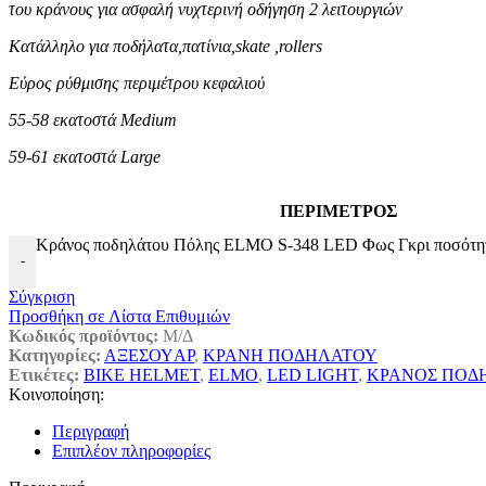
του κράνους για ασφαλή νυχτερινή οδήγηση 2 λειτουργιών
Κατάλληλο για ποδήλατα,πατίνια,skate ,rollers
Εύρος ρύθμισης περιμέτρου κεφαλιού
55-58 εκατοστά Medium
59-61 εκατοστά Large
ΠΕΡΙΜΕΤΡΟΣ
Κράνος ποδηλάτου Πόλης ELMO S-348 LED Φως Γκρι ποσότη
-
Σύγκριση
Προσθήκη σε Λίστα Επιθυμιών
Κωδικός προϊόντος:
Μ/Δ
Κατηγορίες:
ΑΞΕΣΟΥAΡ
,
ΚΡΑΝΗ ΠΟΔΗΛΑΤΟΥ
Ετικέτες:
BIKE HELMET
,
ELMO
,
LED LIGHT
,
ΚΡΑΝΟΣ ΠΟΔ
Κοινοποίηση:
Περιγραφή
Επιπλέον πληροφορίες