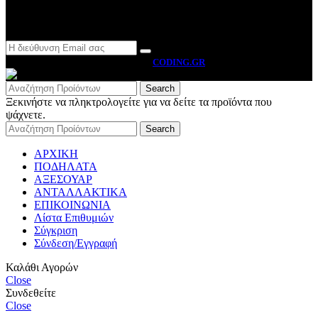
Newsletter
MOTO BYRON
2026 CREATED BY
CODING.GR
Search
Ξεκινήστε να πληκτρολογείτε για να δείτε τα προϊόντα που
ψάχνετε.
Search
ΑΡΧΙΚΗ
ΠΟΔΗΛΑΤΑ
ΑΞΕΣΟΥΑΡ
ΑΝΤΑΛΛΑΚΤΙΚΑ
ΕΠΙΚΟΙΝΩΝΙΑ
Λίστα Επιθυμιών
Σύγκριση
Σύνδεση/Εγγραφή
Καλάθι Αγορών
Close
Συνδεθείτε
Close