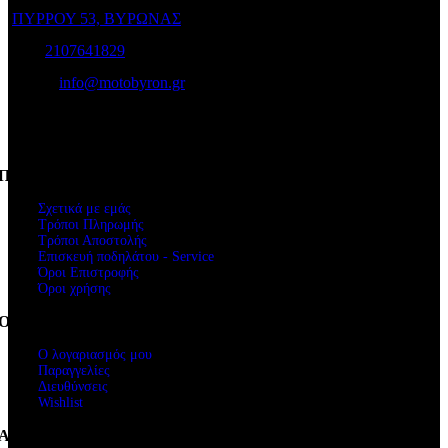
ΠΥΡΡΟΥ 53, ΒΥΡΩΝΑΣ
Τηλ:
2107641829
e-mail:
info@motobyron.gr
Αρ.Γ.Ε.Μ.Η.: 61234103000
ΑΦΜ. 047248740
Πληροφορίες
Σχετικά με εμάς
Τρόποι Πληρωμής
Τρόποι Αποστολής
Επισκευή ποδηλάτου - Service
Όροι Επιστροφής
Όροι χρήσης
Ο Λογαριασμός μου
Ο λογαριασμός μου
Παραγγελίες
Διευθύνσεις
Wishlist
Ακολουθήστε μας