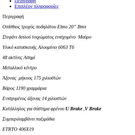
Περιγραφή
Επιπλέον πληροφορίες
Περιγραφή
Οπίσθιος τροχός ποδηλάτου Elmo 20” Bmx
Στεφάνι διπλού τοιχώματος ενισχυμένο Μαύρο
Υλικό κατασκευής Αλουμίνιο 6063 Τ6
48 ακτίνες Ασημί
Μεταλλικό κέντρο
Άξονας μήκους 175 χιλιοστών
Βάρος 1190 γραμμάρια
Ενισχυμένος άξονας 14 χιλιοστών
Κατάλληλος για σύστημα φρένου
U Brake
,
V Brake
Συμπεριλαμβάνει παξιμάδια
ETRTO 406X19