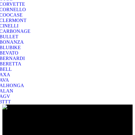
CORVETTE
CORNELLO
COOCASE
CLERMONT
CINELLI
CARBONAGE
BULLET
BONANZA
BLUBIKE
BEVATO
BERNARDI
BERETTA
BELL
AXA
AVA
ALHONGA
ALAN
AGV
3TTT
Ο Ποιμενίδης στο Βύρωνα είναι ο προορισμός σας για να
επιλέξετε το ποδήλατο που σας ταιριάζει και για να το διατηρήσετε
σε άριστη κατάσταση!