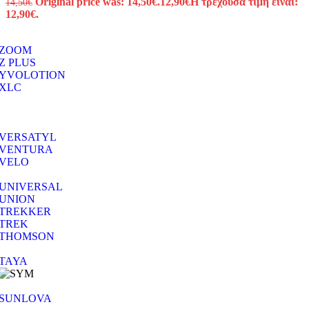
Original price was: 14,50€.
12,90
€
Η τρέχουσα τιμή είναι:
14,50
€
12,90€.
ZOOM
Z PLUS
YVOLOTION
XLC
VERSATYL
VENTURA
VELO
UNIVERSAL
UNION
TREKKER
TREK
THOMSON
TAYA
SUNLOVA