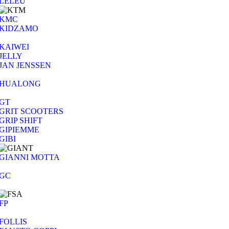
LELEU
KMC
KIDZAMO
KAIWEI
JELLY
JAN JENSSEN
HUALONG
GT
GRIT SCOOTERS
GRIP SHIFT
GIPIEMME
GIBI
GIANNI MOTTA
GC
FP
FOLLIS