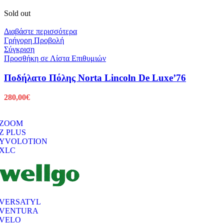
Sold out
Διαβάστε περισσότερα
Γρήγορη Προβολή
Σύγκριση
Προσθήκη σε Λίστα Επιθυμιών
Ποδήλατο Πόλης Norta Lincoln De Luxe’76
280,00
€
ZOOM
Z PLUS
YVOLOTION
XLC
VERSATYL
VENTURA
VELO