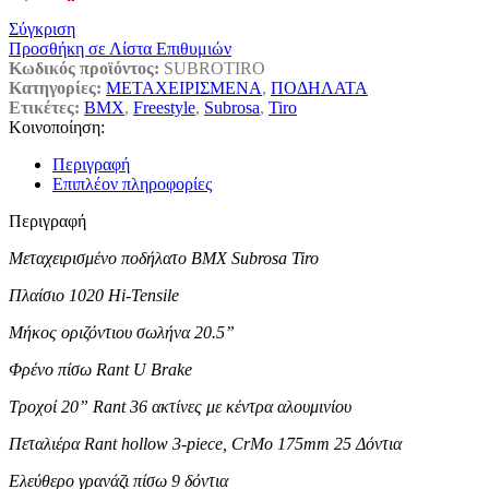
Σύγκριση
Προσθήκη σε Λίστα Επιθυμιών
Κωδικός προϊόντος:
SUBROTIRO
Κατηγορίες:
ΜΕΤΑΧΕΙΡΙΣΜΕΝΑ
,
ΠΟΔΗΛΑΤΑ
Ετικέτες:
BMX
,
Freestyle
,
Subrosa
,
Tiro
Κοινοποίηση:
Περιγραφή
Επιπλέον πληροφορίες
Περιγραφή
Μεταχειρισμένο ποδήλατο BMX Subrosa Tiro
Πλαίσιο 1020 Hi-Tensile
Μήκος οριζόντιου σωλήνα 20.5”
Φρένο πίσω Rant U Brake
Τροχοί 20” Rant 36 ακτίνες με κέντρα αλουμινίου
Πεταλιέρα Rant hollow 3-piece, CrMo 175mm 25 Δόντια
Ελεύθερο γρανάζι πίσω 9 δόντια