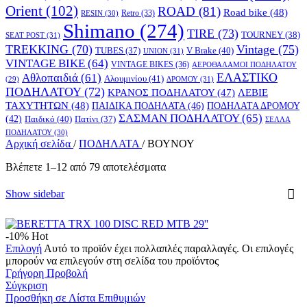
Orient
(102)
ROAD
(81)
Road bike
(48)
RESIN
(30)
Retro
(33)
Shimano
(274)
TIRE
(73)
TOURNEY
(38)
SEAT POST
(31)
TREKKING
(70)
Vintage
(75)
V Brake
(40)
TUBES
(37)
UNION
(31)
VINTAGE BIKE
(64)
VINTAGE BIKES
(36)
ΑΕΡΟΘΑΛΑΜΟΙ ΠΟΔΗΛΑΤΟΥ
ΕΛΑΣΤΙΚΟ
Αθλοπαιδιά
(61)
Αλουμινίου
(41)
ΔΡΟΜΟΥ
(31)
(29)
ΠΟΔΗΛΑΤΟΥ
(72)
ΚΡΑΝΟΣ ΠΟΔΗΛΑΤΟΥ
(47)
ΛΕΒΙΕ
ΤΑΧΥΤΗΤΩΝ
(48)
ΠΑΙΔΙΚΑ ΠΟΔΗΛΑΤΑ
(46)
ΠΟΔΗΛΑΤΑ ΔΡΟΜΟΥ
ΣΑΣΜΑΝ ΠΟΔΗΛΑΤΟΥ
(65)
(42)
Παιδικό
(40)
Πατίνι
(37)
ΣΕΛΛΑ
ΠΟΔΗΛΑΤΟΥ
(30)
Αρχική σελίδα
/
ΠΟΔΗΛΑΤΑ
/
ΒΟΥΝΟΥ
Βλέπετε 1–12 από 79 αποτελέσματα
Show sidebar
-10%
Hot
Επιλογή
Αυτό το προϊόν έχει πολλαπλές παραλλαγές. Οι επιλογές
μπορούν να επιλεγούν στη σελίδα του προϊόντος
Γρήγορη Προβολή
Σύγκριση
Προσθήκη σε Λίστα Επιθυμιών