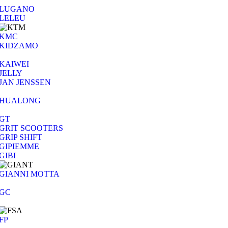
LUGANO
LELEU
KMC
KIDZAMO
KAIWEI
JELLY
JAN JENSSEN
HUALONG
GT
GRIT SCOOTERS
GRIP SHIFT
GIPIEMME
GIBI
GIANNI MOTTA
GC
FP