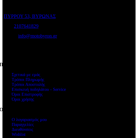
σε άριστη κατάσταση!
ΠΥΡΡΟΥ 53, ΒΥΡΩΝΑΣ
Τηλ:
2107641829
e-mail:
info@motobyron.gr
Αρ.Γ.Ε.Μ.Η.: 61234103000
ΑΦΜ. 047248740
Πληροφορίες
Σχετικά με εμάς
Τρόποι Πληρωμής
Τρόποι Αποστολής
Επισκευή ποδηλάτου - Service
Όροι Επιστροφής
Όροι χρήσης
Ο Λογαριασμός μου
Ο λογαριασμός μου
Παραγγελίες
Διευθύνσεις
Wishlist