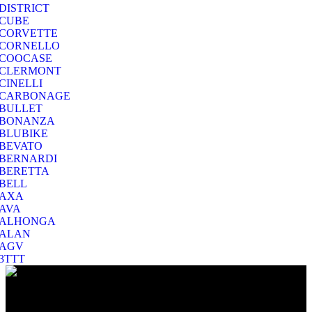
DISTRICT
CUBE
CORVETTE
CORNELLO
COOCASE
CLERMONT
CINELLI
CARBONAGE
BULLET
BONANZA
BLUBIKE
BEVATO
BERNARDI
BERETTA
BELL
AXA
AVA
ALHONGA
ALAN
AGV
3TTT
Ο Ποιμενίδης στο Βύρωνα είναι ο προορισμός σας για να
επιλέξετε το ποδήλατο που σας ταιριάζει και για να το διατηρήσετε