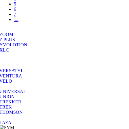
5
6
7
→
ZOOM
Z PLUS
YVOLOTION
XLC
VERSATYL
VENTURA
VELO
UNIVERSAL
UNION
TREKKER
TREK
THOMSON
TAYA