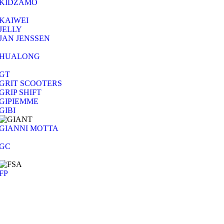
KIDZAMO
KAIWEI
JELLY
JAN JENSSEN
HUALONG
GT
GRIT SCOOTERS
GRIP SHIFT
GIPIEMME
GIBI
GIANNI MOTTA
GC
FP