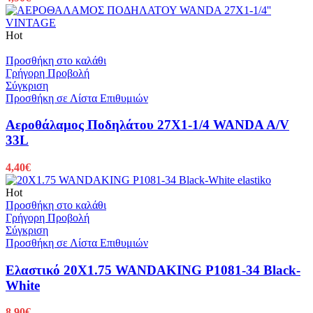
Hot
Προσθήκη στο καλάθι
Γρήγορη Προβολή
Σύγκριση
Προσθήκη σε Λίστα Επιθυμιών
Αεροθάλαμος Ποδηλάτου 27X1-1/4 WANDA A/V
33L
4,40
€
Hot
Προσθήκη στο καλάθι
Γρήγορη Προβολή
Σύγκριση
Προσθήκη σε Λίστα Επιθυμιών
Ελαστικό 20X1.75 WANDAKING P1081-34 Black-
White
8,90
€