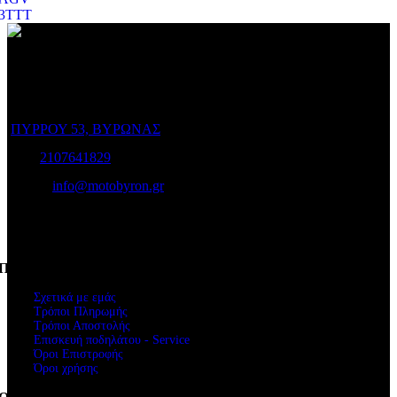
3TTT
Ο Ποιμενίδης στο Βύρωνα είναι ο προορισμός σας για να
επιλέξετε το ποδήλατο που σας ταιριάζει και για να το διατηρήσετε
σε άριστη κατάσταση!
ΠΥΡΡΟΥ 53, ΒΥΡΩΝΑΣ
Τηλ:
2107641829
e-mail:
info@motobyron.gr
Αρ.Γ.Ε.Μ.Η.: 61234103000
ΑΦΜ. 047248740
Πληροφορίες
Σχετικά με εμάς
Τρόποι Πληρωμής
Τρόποι Αποστολής
Επισκευή ποδηλάτου - Service
Όροι Επιστροφής
Όροι χρήσης