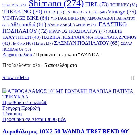
Shimano
(274)
TIRE
(73)
TOURNEY
(38)
SEAT POST
(31)
TREKKING
(70)
Vintage
(75)
V Brake
(40)
TUBES
(37)
UNION
(31)
VINTAGE BIKE
(64)
VINTAGE BIKES
(36)
ΑΕΡΟΘΑΛΑΜΟΙ ΠΟΔΗΛΑΤΟΥ
ΕΛΑΣΤΙΚΟ
Αθλοπαιδιά
(61)
Αλουμινίου
(41)
ΔΡΟΜΟΥ
(31)
(29)
ΠΟΔΗΛΑΤΟΥ
(72)
ΚΡΑΝΟΣ ΠΟΔΗΛΑΤΟΥ
(47)
ΛΕΒΙΕ
ΤΑΧΥΤΗΤΩΝ
(48)
ΠΑΙΔΙΚΑ ΠΟΔΗΛΑΤΑ
(46)
ΠΟΔΗΛΑΤΑ ΔΡΟΜΟΥ
ΣΑΣΜΑΝ ΠΟΔΗΛΑΤΟΥ
(65)
(42)
Παιδικό
(40)
Πατίνι
(37)
ΣΕΛΛΑ
ΠΟΔΗΛΑΤΟΥ
(30)
Αρχική σελίδα
/
Προϊόντα με ετικέτα “WANDA”
Προβάλλονται όλα - 5 αποτελέσματα
Show sidebar
Προσθήκη στο καλάθι
Γρήγορη Προβολή
Σύγκριση
Προσθήκη σε Λίστα Επιθυμιών
Αεροθάλαμος 10X2.50 WANDA TR87 BEND 90°