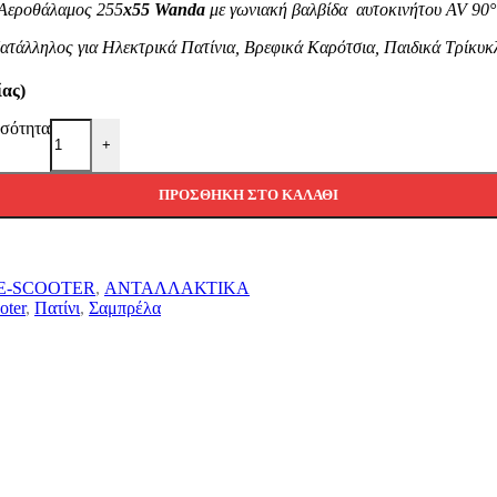
Αεροθάλαμος 255
x55 Wanda
με γωνιακή βαλβίδα αυτοκινήτου AV 90
ατάλληλος για Ηλεκτρικά Πατίνια, Βρεφικά Καρότσια, Παιδικά Τρίκυκ
ίας)
σότητα
+
ΠΡΟΣΘΉΚΗ ΣΤΟ ΚΑΛΆΘΙ
E-SCOOTER
,
ΑΝΤΑΛΛΑΚΤΙΚΑ
oter
,
Πατίνι
,
Σαμπρέλα