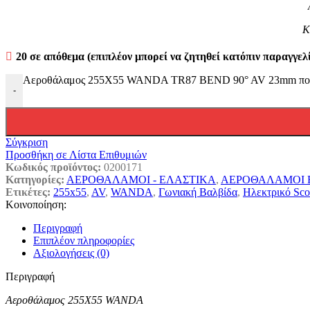
Κ
20 σε απόθεμα (επιπλέον μπορεί να ζητηθεί κατόπιν παραγγελ
Αεροθάλαμος 255X55 WANDA TR87 BEND 90° AV 23mm πο
-
Σύγκριση
Προσθήκη σε Λίστα Επιθυμιών
Κωδικός προϊόντος:
0200171
Κατηγορίες:
ΑΕΡΟΘΑΛΑΜΟΙ - ΕΛΑΣΤΙΚΑ
,
ΑΕΡΟΘΑΛΑΜΟΙ 
Ετικέτες:
255x55
,
AV
,
WANDA
,
Γωνιακή Βαλβίδα
,
Ηλεκτρικό Sco
Κοινοποίηση:
Περιγραφή
Επιπλέον πληροφορίες
Αξιολογήσεις (0)
Περιγραφή
Αεροθάλαμος 255X55 WANDA