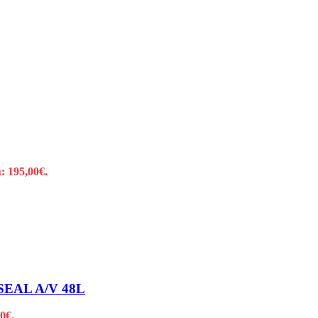
: 195,00€.
EAL A/V 48L
0€.