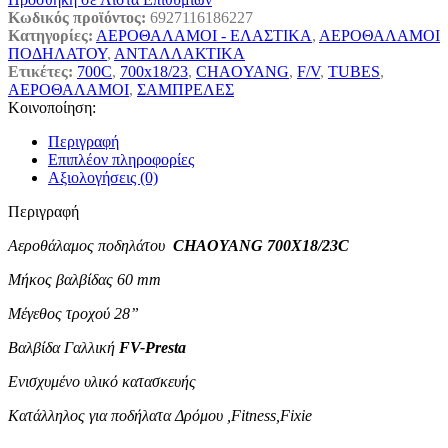
Κωδικός προϊόντος:
6927116186227
Κατηγορίες:
ΑΕΡΟΘΑΛΑΜΟΙ - ΕΛΑΣΤΙΚΑ
,
ΑΕΡΟΘΑΛΑΜΟΙ
ΠΟΔΗΛΑΤΟΥ
,
ΑΝΤΑΛΛΑΚΤΙΚΑ
Ετικέτες:
700C
,
700x18/23
,
CHAOYANG
,
F/V
,
TUBES
,
ΑΕΡΟΘΑΛΑΜΟΙ
,
ΣΑΜΠΡΕΛΕΣ
Κοινοποίηση:
Περιγραφή
Επιπλέον πληροφορίες
Αξιολογήσεις (0)
Περιγραφή
Αεροθάλαμος ποδηλάτου
CHAOYANG 700X18/23C
Μήκος βαλβίδας 60 mm
Μέγεθος τροχού 28”
Βαλβίδα Γαλλική
FV-Presta
Ενισχυμένο υλικό κατασκευής
Κατάλληλος για ποδήλατα Δρόμου ,Fitness,Fixie