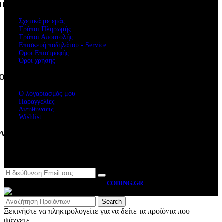
Πληροφορίες
Σχετικά με εμάς
Τρόποι Πληρωμής
Τρόποι Αποστολής
Επισκευή ποδηλάτου - Service
Όροι Επιστροφής
Όροι χρήσης
Ο Λογαριασμός μου
Ο λογαριασμός μου
Παραγγελίες
Διευθύνσεις
Wishlist
Ακολουθήστε μας
Newsletter
MOTO BYRON
2026 CREATED BY
CODING.GR
Search
Ξεκινήστε να πληκτρολογείτε για να δείτε τα προϊόντα που
ψάχνετε.