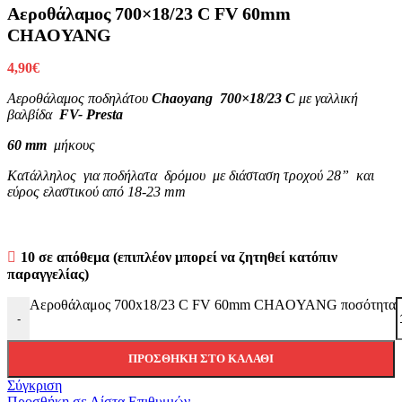
Αεροθάλαμος 700×18/23 C FV 60mm
CHAOYANG
4,90
€
Αεροθάλαμος ποδηλάτου
Chaoyang
700×18/23 C
με γαλλική
βαλβίδα
FV- Presta
60 mm
μήκους
Κατάλληλος για ποδήλατα δρόμου με διάσταση τροχού 28” και
εύρος ελαστικού από 18-23 mm
10 σε απόθεμα (επιπλέον μπορεί να ζητηθεί κατόπιν
παραγγελίας)
Αεροθάλαμος 700x18/23 C FV 60mm CHAOYANG ποσότητα
-
ΠΡΟΣΘΉΚΗ ΣΤΟ ΚΑΛΆΘΙ
Σύγκριση
Προσθήκη σε Λίστα Επιθυμιών