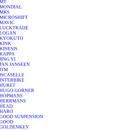
MT
MONDIAL
MKS
MICROSHIFT
MAVIC
LUCKTRADE
LOGAN
KYOKUTO
KINK
KINESIS
KAPPA
JING YI
JAN JANSEEN
ITM
ISCASELLE
INTERBIKE
HURET
HUGO GORNER
HOPMANS
HERRMANS
HEAD
HARO
GOOD SUSPENSION
GOOD
GOLDENKEY