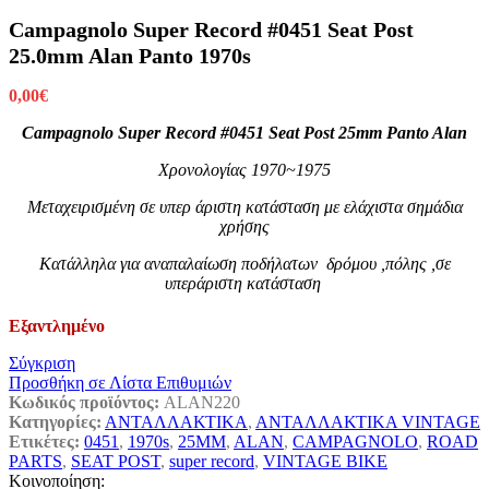
Campagnolo Super Record #0451 Seat Post
25.0mm Alan Panto 1970s
0,00
€
Campagnolo Super Record #0451 Seat Post 25mm Panto Alan
Χρονολογίας 1970~1975
Μεταχειρισμένη σε υπερ άριστη κατάσταση με ελάχιστα σημάδια
χρήσης
Κατάλληλα για αναπαλαίωση ποδήλατων δρόμου ,πόλης ,σε
υπεράριστη κατάσταση
Εξαντλημένο
Σύγκριση
Προσθήκη σε Λίστα Επιθυμιών
Κωδικός προϊόντος:
ALAN220
Κατηγορίες:
ΑΝΤΑΛΛΑΚΤΙΚΑ
,
ΑΝΤΑΛΛΑΚΤΙΚΑ VINTAGE
Ετικέτες:
0451
,
1970s
,
25MM
,
ALAN
,
CAMPAGNOLO
,
ROAD
PARTS
,
SEAT POST
,
super record
,
VINTAGE BIKE
Κοινοποίηση: