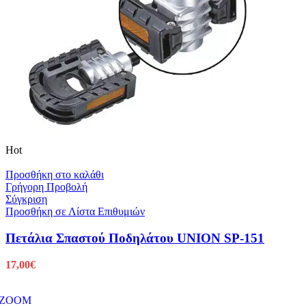
Hot
Προσθήκη στο καλάθι
Γρήγορη Προβολή
Σύγκριση
Προσθήκη σε Λίστα Επιθυμιών
Πετάλια Σπαστού Ποδηλάτου UNION SP-151
17,00
€
ZOOM