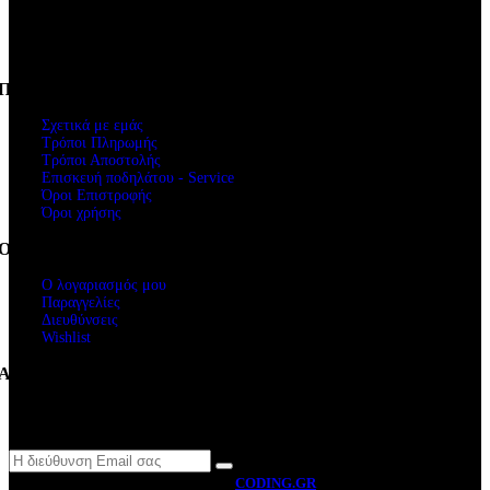
Αρ.Γ.Ε.Μ.Η.: 61234103000
ΑΦΜ. 047248740
Πληροφορίες
Σχετικά με εμάς
Τρόποι Πληρωμής
Τρόποι Αποστολής
Επισκευή ποδηλάτου - Service
Όροι Επιστροφής
Όροι χρήσης
Ο Λογαριασμός μου
Ο λογαριασμός μου
Παραγγελίες
Διευθύνσεις
Wishlist
Ακολουθήστε μας
Newsletter
MOTO BYRON
2026 CREATED BY
CODING.GR