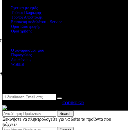
Σχετικά με εμάς
Τρόποι Πληρωμής
Τρόποι Αποστολής
Επισκευή ποδηλάτου - Service
Όροι Επιστροφής
Όροι χρήσης
Ο Λογαριασμός μου
Ο λογαριασμός μου
Παραγγελίες
Διευθύνσεις
Wishlist
Ακολουθήστε μας
Newsletter
MOTO BYRON
2026 CREATED BY
CODING.GR
Search
Ξεκινήστε να πληκτρολογείτε για να δείτε τα προϊόντα που
ψάχνετε.