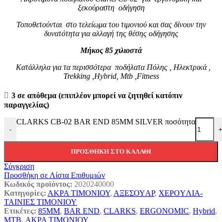
ξεκούραστη οδήγηση
Τοποθετούνται στο τελείωμα του τιμονιού και σας δίνουν την
δυνατότητα για αλλαγή της θέσης οδήγησης
Μήκος 85 χιλιοστά
Κατάλληλα για τα περισσότερα ποδήλατα Πόλης , Ηλεκτρικά ,
Trekking ,Hybrid, Mtb ,Fitness
3 σε απόθεμα (επιπλέον μπορεί να ζητηθεί κατόπιν
παραγγελίας)
CLARKS CB-02 BAR END 85MM SILVER ποσότητα
-
ΠΡΟΣΘΉΚΗ ΣΤΟ ΚΑΛΆΘΙ
Σύγκριση
Προσθήκη σε Λίστα Επιθυμιών
Κωδικός προϊόντος:
2020240000
Κατηγορίες:
ΑΚΡΑ ΤΙΜΟΝΙΟΥ
,
ΑΞΕΣΟΥAΡ
,
ΧΕΡΟYΛΙΑ-
ΤΑΙΝΙΕΣ ΤΙΜΟΝΙΟΥ
Ετικέτες:
85MM
,
BAR END
,
CLARKS
,
ERGONOMIC
,
Hybrid
,
MTB
,
ΑΚΡΑ ΤΙΜΟΝΙΟΥ