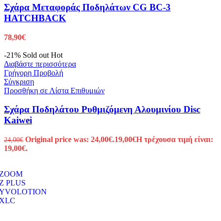
Σχάρα Μεταφοράς Ποδηλάτων CG BC-3
HATCHBACK
78,90
€
-21%
Sold out
Hot
Διαβάστε περισσότερα
Γρήγορη Προβολή
Σύγκριση
Προσθήκη σε Λίστα Επιθυμιών
Σχάρα Ποδηλάτου Ρυθμιζόμενη Αλουμινίου Disc
Kaiwei
Original price was: 24,00€.
19,00
€
Η τρέχουσα τιμή είναι:
24,00
€
19,00€.
ZOOM
Z PLUS
YVOLOTION
XLC