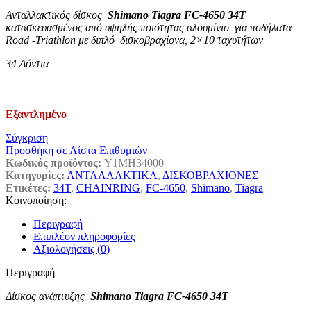
Ανταλλακτικός δίσκος
Shimano Tiagra FC-4650 34T
κατασκευασμένος από υψηλής ποιότητας αλουμίνιο για ποδήλατα
Road -Triathlon με διπλό δισκοβραχίονα, 2×10 ταχυτήτων
34 Δόντια
Εξαντλημένο
Σύγκριση
Προσθήκη σε Λίστα Επιθυμιών
Κωδικός προϊόντος:
Y1MH34000
Κατηγορίες:
ΑΝΤΑΛΛΑΚΤΙΚΑ
,
ΔΙΣΚΟΒΡΑΧΙΟΝΕΣ
Ετικέτες:
34T
,
CHAINRING
,
FC-4650
,
Shimano
,
Tiagra
Κοινοποίηση:
Περιγραφή
Επιπλέον πληροφορίες
Αξιολογήσεις (0)
Περιγραφή
Δίσκος ανάπτυξης
Shimano Tiagra FC-4650 34T