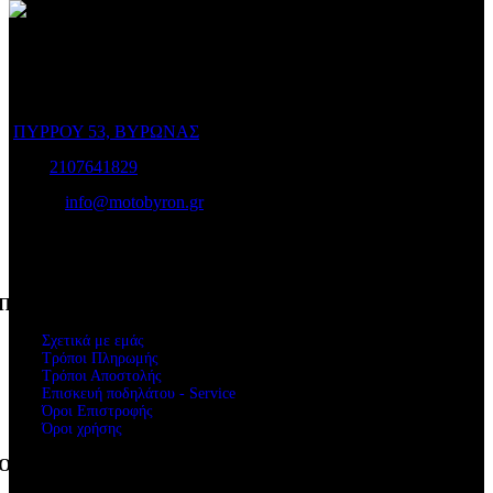
Ο Ποιμενίδης στο Βύρωνα είναι ο προορισμός σας για να
επιλέξετε το ποδήλατο που σας ταιριάζει και για να το διατηρήσετε
σε άριστη κατάσταση!
ΠΥΡΡΟΥ 53, ΒΥΡΩΝΑΣ
Τηλ:
2107641829
e-mail:
info@motobyron.gr
Αρ.Γ.Ε.Μ.Η.: 61234103000
ΑΦΜ. 047248740
Πληροφορίες
Σχετικά με εμάς
Τρόποι Πληρωμής
Τρόποι Αποστολής
Επισκευή ποδηλάτου - Service
Όροι Επιστροφής
Όροι χρήσης
Ο Λογαριασμός μου