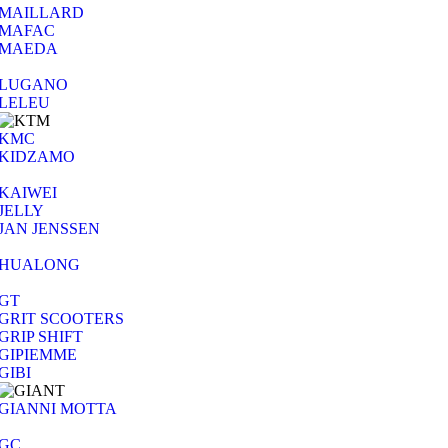
MAILLARD
MAFAC
MAEDA
LUGANO
LELEU
KMC
KIDZAMO
KAIWEI
JELLY
JAN JENSSEN
HUALONG
GT
GRIT SCOOTERS
GRIP SHIFT
GIPIEMME
GIBI
GIANNI MOTTA
GC