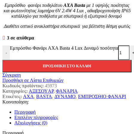
Εμπρόσθιο φανάρι ποδηλάτου
AXA Basta
με 1 υψηλής ποιότητας
και φωτεινότητας λαμπήρα 6V 2.4W 4 Lux , αδιαβροχοποίηση IP65
κατάλληλο για ποδήλατα με εσωτερικό ή εξωτερικό δυναμό
Διαθέτει οπτικό ανακλαστήρα εσωτερικά για βέλτιστη δέσμη φωτός
3 σε απόθεμα
Εμπρόσθιο Φανάρι AXA Basta 4 Lux Δυναμό ποσότητα
-
ΠΡΟΣΘΉΚΗ ΣΤΟ ΚΑΛΆΘΙ
Σύγκριση
Προσθήκη σε Λίστα Επιθυμιών
Κωδικός προϊόντος:
45973
Κατηγορίες:
ΑΞΕΣΟΥAΡ
,
ΦΑΝΑΡΙΑ
Ετικέτες:
AXA
,
BASTA
,
ΔΥΝΑΜΟ
,
ΕΜΠΡΟΣΘΙΟ ΦΑΝΑΡΙ
Κοινοποίηση:
Περιγραφή
Επιπλέον πληροφορίες
Αξιολογήσεις (0)
Περιγραφή