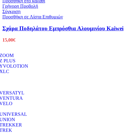
Προσθήκη στο καλάθι
Γρήγορη Προβολή
Σύγκριση
Προσθήκη σε Λίστα Επιθυμιών
Σχάρα Ποδηλάτου Εμπρόσθια Αλουμινίου Kaiwei
15,00
€
ZOOM
Z PLUS
YVOLOTION
XLC
VERSATYL
VENTURA
VELO
UNIVERSAL
UNION
TREKKER
TREK