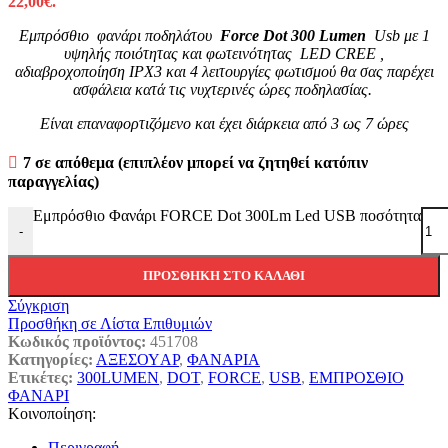
22,00€.
Εμπρόσθιο φανάρι ποδηλάτου
Force Dot 300 Lumen
Usb με 1
υψηλής ποιότητας και φωτεινότητας LED CREE ,
αδιαβροχοποίηση IPX3 και 4 λειτουργίες φωτισμού θα σας παρέχει
ασφάλεια κατά τις νυχτερινές ώρες ποδηλασίας.
Είναι επαναφορτιζόμενο και έχει διάρκεια από 3 ως 7 ώρες
7 σε απόθεμα (επιπλέον μπορεί να ζητηθεί κατόπιν
παραγγελίας)
Εμπρόσθιο Φανάρι FORCE Dot 300Lm Led USB ποσότητα
-
ΠΡΟΣΘΉΚΗ ΣΤΟ ΚΑΛΆΘΙ
Σύγκριση
Προσθήκη σε Λίστα Επιθυμιών
Κωδικός προϊόντος:
451708
Κατηγορίες:
ΑΞΕΣΟΥAΡ
,
ΦΑΝΑΡΙΑ
Ετικέτες:
300LUMEN
,
DOT
,
FORCE
,
USB
,
ΕΜΠΡΟΣΘΙΟ
ΦΑΝΑΡΙ
Κοινοποίηση:
Περιγραφή