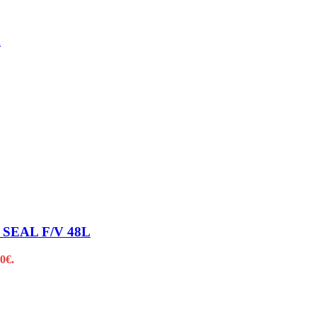
k
SEAL F/V 48L
0€.