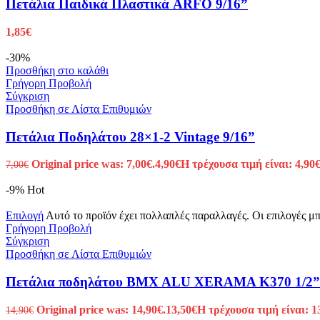
Πετάλια Παιδικά Πλαστικά ARFO 9/16”
1,85
€
-30%
Προσθήκη στο καλάθι
Γρήγορη Προβολή
Σύγκριση
Προσθήκη σε Λίστα Επιθυμιών
Πετάλια Ποδηλάτου 28×1-2 Vintage 9/16”
Original price was: 7,00€.
4,90
€
Η τρέχουσα τιμή είναι: 4,90€
7,00
€
-9%
Hot
Επιλογή
Αυτό το προϊόν έχει πολλαπλές παραλλαγές. Οι επιλογές μ
Γρήγορη Προβολή
Σύγκριση
Προσθήκη σε Λίστα Επιθυμιών
Πετάλια ποδηλάτου BMX ALU XERAMA K370 1/2”
Original price was: 14,90€.
13,50
€
Η τρέχουσα τιμή είναι: 1
14,90
€