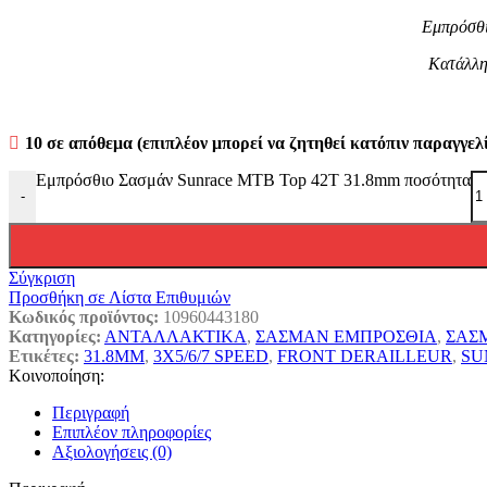
Εμπρόσθι
Κατάλληλ
10 σε απόθεμα (επιπλέον μπορεί να ζητηθεί κατόπιν παραγγελ
Εμπρόσθιο Σασμάν Sunrace MTB Top 42T 31.8mm ποσότητα
-
Σύγκριση
Προσθήκη σε Λίστα Επιθυμιών
Κωδικός προϊόντος:
10960443180
Κατηγορίες:
ΑΝΤΑΛΛΑΚΤΙΚΑ
,
ΣΑΣΜΑΝ ΕΜΠΡΟΣΘΙΑ
,
ΣΑΣ
Ετικέτες:
31.8MM
,
3X5/6/7 SPEED
,
FRONT DERAILLEUR
,
SU
Κοινοποίηση:
Περιγραφή
Επιπλέον πληροφορίες
Αξιολογήσεις (0)