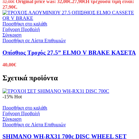
Original price was: 32,00€.
27,90
€
Η τρέχουσα τιμή είναι:
32,00
€
27,90€.
Προσθήκη στο καλάθι
Γρήγορη Προβολή
Σύγκριση
Προσθήκη σε Λίστα Επιθυμιών
Οπίσθιος Τροχός 27.5” ELMO V BRAKE ΚΑΣΕΤΑ
40,00
€
Σχετικά προϊόντα
-15%
Hot
Προσθήκη στο καλάθι
Γρήγορη Προβολή
Σύγκριση
Προσθήκη σε Λίστα Επιθυμιών
SHIMANO WH-RX31 700c DISC WHEEL SET