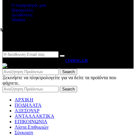
Ο λογαριασμός μου
Παραγγελίες
Διευθύνσεις
Wishlist
Ακολουθήστε μας
Newsletter
MOTO BYRON
2026 CREATED BY
CODING.GR
Search
Ξεκινήστε να πληκτρολογείτε για να δείτε τα προϊόντα που
ψάχνετε.
Search
ΑΡΧΙΚΗ
ΠΟΔΗΛΑΤΑ
ΑΞΕΣΟΥΑΡ
ΑΝΤΑΛΛΑΚΤΙΚΑ
ΕΠΙΚΟΙΝΩΝΙΑ
Λίστα Επιθυμιών
Σύγκριση