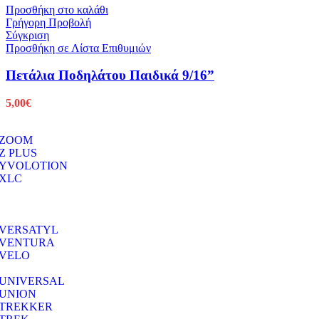
Προσθήκη στο καλάθι
Γρήγορη Προβολή
Σύγκριση
Προσθήκη σε Λίστα Επιθυμιών
Πετάλια Ποδηλάτου Παιδικά 9/16”
5,00
€
ZOOM
Z PLUS
YVOLOTION
XLC
VERSATYL
VENTURA
VELO
UNIVERSAL
UNION
TREKKER