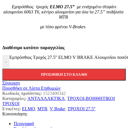
Εμπρόσθιος
τροχός
ELMO 27.5”
με ενισχυμένο στεφάνι
αλουμινίου 6063 Τ6, κέντρο αλουμινίου για όλα τα 27.5” ποδήλατα
MTB
με τύπο φρένου V-Brakes
Διαθέσιμο κατόπιν παραγγελίας
Εμπρόσθιος Τροχός 27.5'' ELMO V BRAKE Αλουμινίου ποσότ
-
ΠΡΟΣΘΉΚΗ ΣΤΟ ΚΑΛΆΘΙ
Σύγκριση
Προσθήκη σε Λίστα Επιθυμιών
Κωδικός προϊόντος:
1523400342
Κατηγορίες:
ΑΝΤΑΛΛΑΚΤΙΚΑ
,
ΤΡΟΧΟΙ-ΒΟΗΘΗΤΙΚΟΙ
ΤΡΟΧΟΙ
Ετικέτες:
ELMO
,
MTB
,
V Brake
,
ΤΡΟΧΟΙ 27.5''
Κοινοποίηση:
Περιγραφή