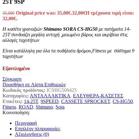
25T 9SP
Original price was: 35,00€.
32,00
€
Η τρέχουσα τιμή είναι:
35,00
€
32,00€.
H κασέτα γραναζιών
Shimano SORA CS-HG50
με πατήματα 14-
25Τ συνδυάζει μεγάλη αντοχή ,μειωμένο βάρος και ακρίβεια στις
αλλαγές ταχυτήτων
Είναι κατάλληλη για όλα τα ποδήλατα δρόμου,Fitness με σύστημα 9
ταχυτήτων
Εξαντλημένο
Σύγκριση
Προσθήκη σε Λίστα Επιθυμιών
Κωδικός προϊόντος:
ICSHG509425
Κατηγορίες:
ΑΝΤΑΛΛΑΚΤΙΚΑ
,
ΕΛΕΥΘΕΡΑ-ΚΑΣΕΤΕΣ
Ετικέτες:
14-25T
,
9SPEED
,
CASSETE SPROCKET
,
CS-HG50
,
Fitness
,
ROAD
,
Shimano
,
Sora
Κοινοποίηση:
Περιγραφή
Επιπλέον πληροφορίες
Αξιολογήσεις (0)