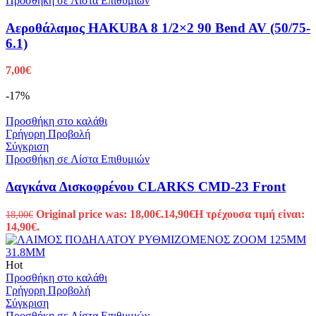
Προσθήκη σε Λίστα Επιθυμιών
Αεροθάλαμος HAKUBA 8 1/2×2 90 Bend AV (50/75-
6.1)
7,00
€
-17%
Προσθήκη στο καλάθι
Γρήγορη Προβολή
Σύγκριση
Προσθήκη σε Λίστα Επιθυμιών
Δαγκάνα Δισκοφρένου CLARKS CMD-23 Front
Original price was: 18,00€.
14,90
€
Η τρέχουσα τιμή είναι:
18,00
€
14,90€.
Hot
Προσθήκη στο καλάθι
Γρήγορη Προβολή
Σύγκριση
Προσθήκη σε Λίστα Επιθυμιών