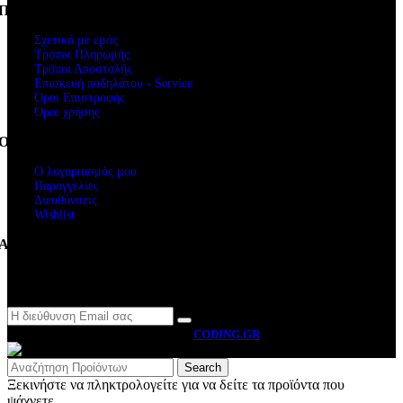
Πληροφορίες
Σχετικά με εμάς
Τρόποι Πληρωμής
Τρόποι Αποστολής
Επισκευή ποδηλάτου - Service
Όροι Επιστροφής
Όροι χρήσης
Ο Λογαριασμός μου
Ο λογαριασμός μου
Παραγγελίες
Διευθύνσεις
Wishlist
Ακολουθήστε μας
Newsletter
MOTO BYRON
2026 CREATED BY
CODING.GR
Search
Ξεκινήστε να πληκτρολογείτε για να δείτε τα προϊόντα που
ψάχνετε.