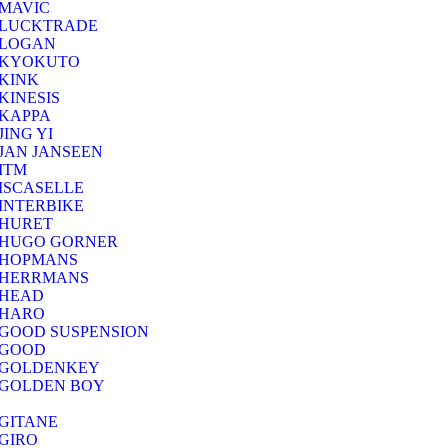
MAVIC
LUCKTRADE
LOGAN
KYOKUTO
KINK
KINESIS
KAPPA
JING YI
JAN JANSEEN
ITM
ISCASELLE
INTERBIKE
HURET
HUGO GORNER
HOPMANS
HERRMANS
HEAD
HARO
GOOD SUSPENSION
GOOD
GOLDENKEY
GOLDEN BOY
GITANE
GIRO