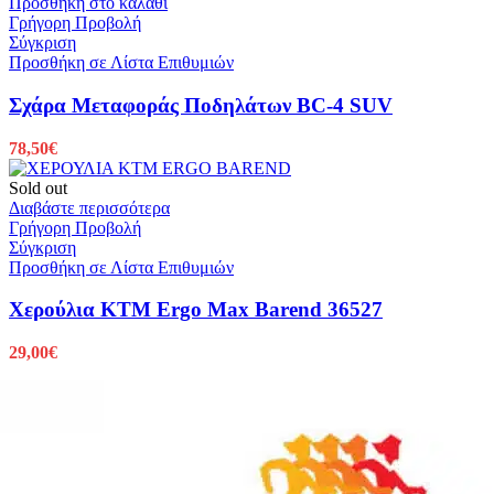
Προσθήκη στο καλάθι
Γρήγορη Προβολή
Σύγκριση
Προσθήκη σε Λίστα Επιθυμιών
Σχάρα Μεταφοράς Ποδηλάτων BC-4 SUV
78,50
€
Sold out
Διαβάστε περισσότερα
Γρήγορη Προβολή
Σύγκριση
Προσθήκη σε Λίστα Επιθυμιών
Χερούλια KTM Ergo Max Barend 36527
29,00
€