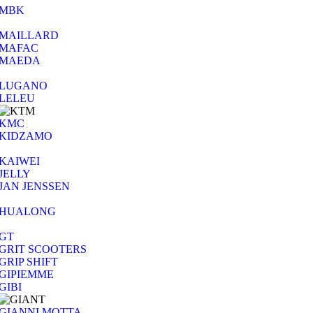
MBK
MAILLARD
MAFAC
MAEDA
LUGANO
LELEU
KMC
KIDZAMO
KAIWEI
JELLY
JAN JENSSEN
HUALONG
GT
GRIT SCOOTERS
GRIP SHIFT
GIPIEMME
GIBI
GIANNI MOTTA