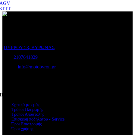
AGV
3TTT
Ο Ποιμενίδης στο Βύρωνα είναι ο προορισμός σας για να
επιλέξετε το ποδήλατο που σας ταιριάζει και για να το διατηρήσετε
σε άριστη κατάσταση!
ΠΥΡΡΟΥ 53, ΒΥΡΩΝΑΣ
Τηλ:
2107641829
e-mail:
info@motobyron.gr
Αρ.Γ.Ε.Μ.Η.: 61234103000
ΑΦΜ. 047248740
Πληροφορίες
Σχετικά με εμάς
Τρόποι Πληρωμής
Τρόποι Αποστολής
Επισκευή ποδηλάτου - Service
Όροι Επιστροφής
Όροι χρήσης