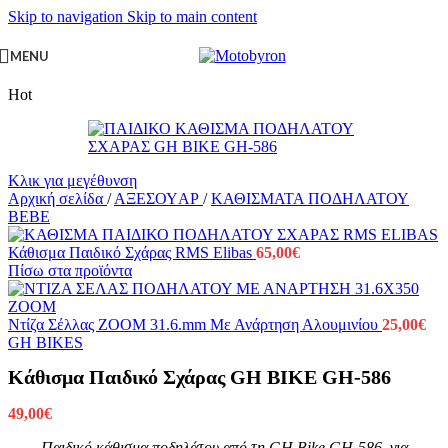
Skip to navigation
Skip to main content
MENU
Hot
Κλικ για μεγέθυνση
Αρχική σελίδα
/
ΑΞΕΣΟΥAΡ
/
ΚΑΘΙΣΜΑΤΑ ΠΟΔΗΛΑΤΟΥ
BEBE
Κάθισμα Παιδικό Σχάρας RMS Elibas
65,00
€
Πίσω στα προϊόντα
Ντίζα Σέλλας ZOOM 31.6.mm Με Ανάρτηση Αλουμινίου
25,00
€
GH BIKES
Κάθισμα Παιδικό Σχάρας GH BIKE GH-586
49,00
€
Παιδικό κάθισμα ποδηλάτου από τη GH Bike GH-586 για