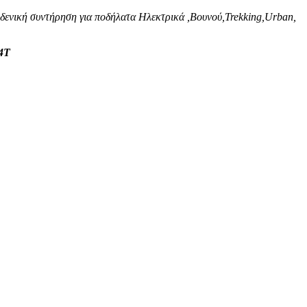
ηδενική συντήρηση για ποδήλατα Ηλεκτρικά ,Βουνού,Trekking,Urban,
4T