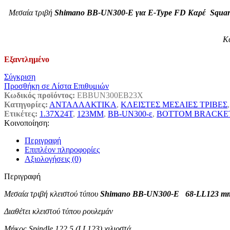
Μεσαία τριβή
Shimano BB-UN300-E για E-Type FD Καρέ Squar
Κα
Εξαντλημένο
Σύγκριση
Προσθήκη σε Λίστα Επιθυμιών
Κωδικός προϊόντος:
EBBUN300EB23X
Κατηγορίες:
ΑΝΤΑΛΛΑΚΤΙΚΑ
,
ΚΛΕΙΣΤΕΣ ΜΕΣΑΙΕΣ ΤΡΙΒΕΣ
,
Ετικέτες:
1.37X24T
,
123MM
,
BB-UN300-ε
,
BOTTOM BRACKE
Κοινοποίηση:
Περιγραφή
Επιπλέον πληροφορίες
Αξιολογήσεις (0)
Περιγραφή
Μεσαία τριβή κλειστού τύπου
Shimano BB-UN300-E 68-LL123 
Διαθέτει κλειστού τύπου ρουλεμάν
Μήκος Spindle 122.5 (LL123) χιλιοστά