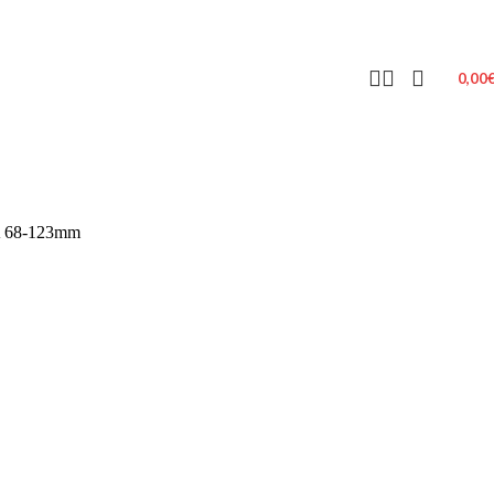
0,00
A 68-123mm