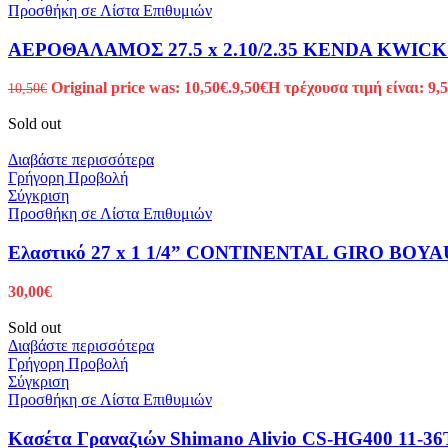
Προσθήκη σε Λίστα Επιθυμιών
ΑΕΡΟΘΑΛΑΜΟΣ 27.5 x 2.10/2.35 KENDA KWICK 
Original price was: 10,50€.
9,50
€
Η τρέχουσα τιμή είναι: 9,5
10,50
€
Sold out
Διαβάστε περισσότερα
Γρήγορη Προβολή
Σύγκριση
Προσθήκη σε Λίστα Επιθυμιών
Ελαστικό 27 x 1 1/4” CONTINENTAL GIRO BOY
30,00
€
Sold out
Διαβάστε περισσότερα
Γρήγορη Προβολή
Σύγκριση
Προσθήκη σε Λίστα Επιθυμιών
Κασέτα Γραναζιών Shimano Alivio CS-HG400 11-36