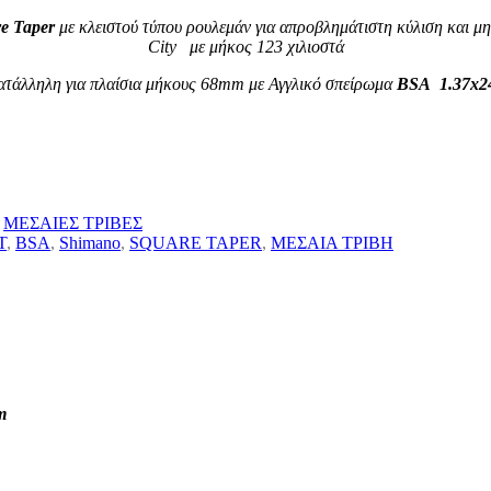
e Taper
με κλειστού τύπου ρουλεμάν για απροβλημάτιστη κύλιση και μ
City με μήκος 123 χιλιοστά
τάλληλη για πλαίσια μήκους 68mm με Αγγλικό σπείρωμα
BSA 1.37x2
ΜΕΣΑΙΕΣ ΤΡΙΒΕΣ
T
,
BSA
,
Shimano
,
SQUARE TAPER
,
ΜΕΣΑΙΑ ΤΡΙΒΗ
mm