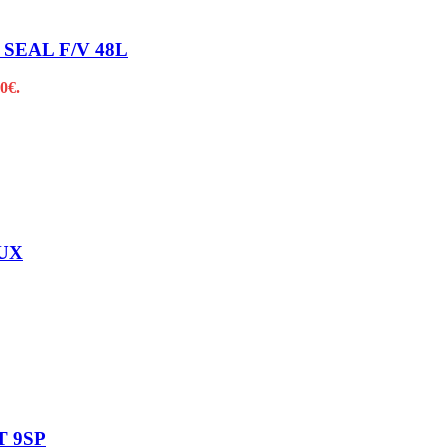
SEAL F/V 48L
0€.
AUX
T 9SP