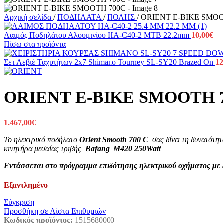
Αρχική σελίδα
/
ΠΟΔΗΛΑΤΑ
/
ΠΟΛΗΣ
/
ORIENT E-BIKE SMOO
Λαιμός Ποδηλάτου Αλουμινίου HA-C40-2 MTB 22.2mm
10,00
€
Πίσω στα προϊόντα
Σετ Λεβιέ Ταχυτήτων 2x7 Shimano Tourney SL-SY20 Brazed On
12
ORIENT E-BIKE SMOOTH 
1.467,00
€
Το ηλεκτρικό ποδήλατο
Orient Smooth 700 C
σας δίνει τη δυνατότητ
κινητήρα μεσαίας τριβής
Bafang M420 250Watt
Εντάσσεται στο πρόγραμμα επιδότησης ηλεκτρικού οχήματος μ
Εξαντλημένο
Σύγκριση
Προσθήκη σε Λίστα Επιθυμιών
Κωδικός προϊόντος:
1515680000