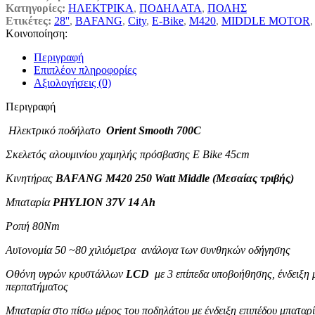
Κατηγορίες:
ΗΛΕΚΤΡΙΚΑ
,
ΠΟΔΗΛΑΤΑ
,
ΠΟΛΗΣ
Ετικέτες:
28''
,
BAFANG
,
City
,
E-Bike
,
M420
,
MIDDLE MOTOR
,
Κοινοποίηση:
Περιγραφή
Επιπλέον πληροφορίες
Αξιολογήσεις (0)
Περιγραφή
Ηλεκτρικό ποδήλατο
Orient Smooth 700C
Σκελετός αλουμινίου χαμηλής πρόσβασης E Bike 45cm
Κινητήρας
BAFANG M420 250 Watt Middle (Μεσαίας τριβής)
Μπαταρία
PHYLION 37V 14 Ah
Ροπή 80Nm
Αυτονομία 50 ~80 χιλιόμετρα ανάλογα των συνθηκών οδήγησης
Οθόνη υγρών κρυστάλλων
LCD
με 3 επίπεδα υποβοήθησης, ένδειξη μ
περπατήματος
Μπαταρία στο πίσω μέρος του ποδηλάτου με έ
νδειξη επιπέδου μπαταρ