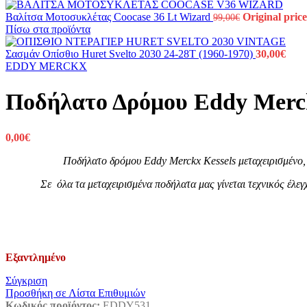
Βαλίτσα Μοτοσυκλέτας Coocase 36 Lt Wizard
Original price
99,00
€
Πίσω στα προϊόντα
Σασμάν Οπίσθιο Huret Svelto 2030 24-28T (1960-1970)
30,00
€
EDDY MERCKX
Ποδήλατο Δρόμου Eddy Merck
0,00
€
Ποδήλατο δρόμου Eddy Merckx Kessels μεταχειρισμένο,
Σε όλα τα μεταχειρισμένα ποδήλατα μας γίνεται τεχνικός έλε
Εξαντλημένο
Σύγκριση
Προσθήκη σε Λίστα Επιθυμιών
Κωδικός προϊόντος:
EDDY531