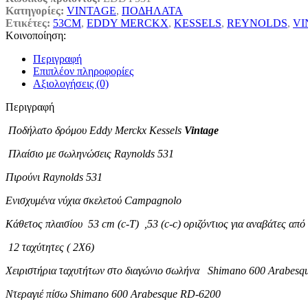
Κατηγορίες:
VINTAGE
,
ΠΟΔΗΛΑΤΑ
Ετικέτες:
53CM
,
EDDY MERCKX
,
KESSELS
,
REYNOLDS
,
VI
Κοινοποίηση:
Περιγραφή
Επιπλέον πληροφορίες
Αξιολογήσεις (0)
Περιγραφή
Ποδήλατο δρόμου Eddy Merckx Kessels
Vintage
Πλαίσιο με σωληνώσεις Raynolds 531
Πιρούνι Raynolds 531
Ενισχυμένα νύχια σκελετού Campagnolo
Κάθετος πλαισίου 53 cm (c-T) ,53 (c-c) οριζόντιος για αναβάτες από
12 ταχύτητες ( 2X6)
Χειριστήρια ταχυτήτων στο διαγώνιο σωλήνα Shimano 600 Arabesq
Ντεραγιέ πίσω Shimano 600 Arabesque RD-6200