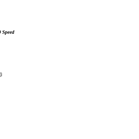
9 Speed
ζι