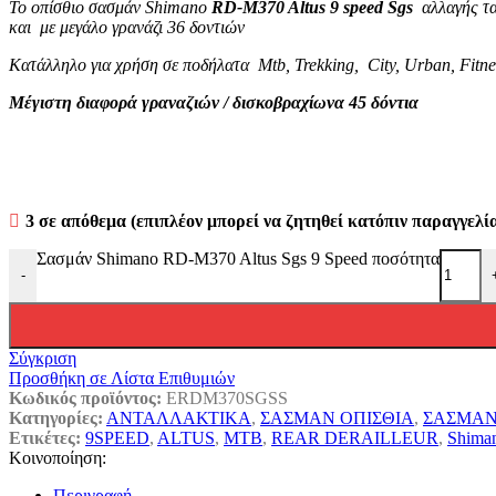
Το οπίσθιο σασμάν Shimano
RD-M370 Altus 9 speed Sgs
αλλαγής ταχ
και με μεγάλο γρανάζι 36 δοντιών
Κατάλληλο για χρήση σε ποδήλατα Mtb, Trekking, City, Urban, Fitne
Μέγιστη διαφορά γραναζιών / δισκοβραχίωνα 45 δόντια
3 σε απόθεμα (επιπλέον μπορεί να ζητηθεί κατόπιν παραγγελί
Σασμάν Shimano RD-M370 Altus Sgs 9 Speed ποσότητα
-
Σύγκριση
Προσθήκη σε Λίστα Επιθυμιών
Κωδικός προϊόντος:
ERDM370SGSS
Κατηγορίες:
ΑΝΤΑΛΛΑΚΤΙΚΑ
,
ΣΑΣΜΑΝ ΟΠΙΣΘΙΑ
,
ΣΑΣΜΑΝ
Ετικέτες:
9SPEED
,
ALTUS
,
MTB
,
REAR DERAILLEUR
,
Shima
Κοινοποίηση:
Περιγραφή