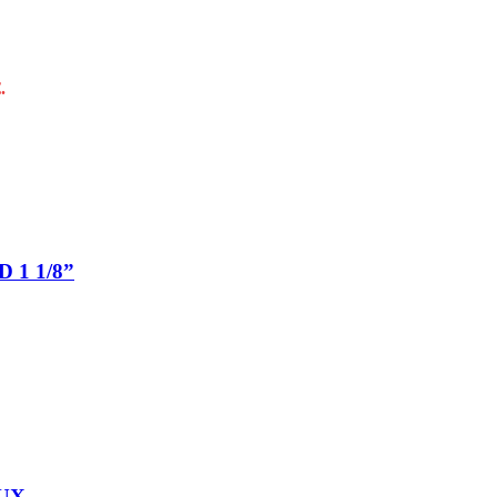
.
 1 1/8”
AUX