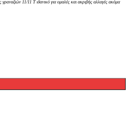
 γραναζιών 11/11 T ιδανικό για ομαλές και ακριβής αλλαγές ακόμα