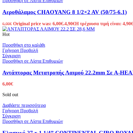
Προσθήκη σε Λίστα Επιθυμιών
Αεροθάλαμος CHAOYANG 8 1/2×2 AV (50/75-6.1)
Original price was: 6,00€.
4,90
€
Η τρέχουσα τιμή είναι: 4,90€
6,00
€
Hot
Προσθήκη στο καλάθι
Γρήγορη Προβολή
Σύγκριση
Προσθήκη σε Λίστα Επιθυμιών
Αντάπτορας Μετατροπής Λαιμού 22.2mm Σε A-HEAD
6,00
€
Sold out
Διαβάστε περισσότερα
Γρήγορη Προβολή
Σύγκριση
Προσθήκη σε Λίστα Επιθυμιών
Ελαστικό 27 x 1 1/4” CONTINENTAL GIRO BOY