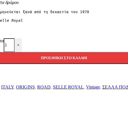
ατα δρόμου
μηνεύεται ξανά από τη δεκαετία του 1970

elle Royal
τα
+
ΠΡΟΣΘΉΚΗ ΣΤΟ ΚΑΛΆΘΙ
ITALY
,
ORIGINS
,
ROAD
,
SELLE ROYAL
,
Vintage
,
ΣΕΛΛΑ ΠΟ