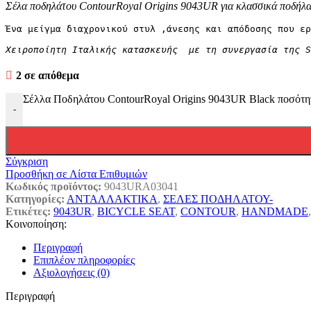
Σέλα ποδηλάτου ContourRoyal Origins 9043UR για κλασσικά ποδήλ
Ένα μείγμα διαχρονικού στυλ ,άνεσης και απόδοσης που ερ
Χειροποίητη Ιταλικής κατασκευής  με τη συνεργασία της S
2 σε απόθεμα
Σέλλα Ποδηλάτου ContourRoyal Origins 9043UR Black ποσότη
-
Σύγκριση
Προσθήκη σε Λίστα Επιθυμιών
Κωδικός προϊόντος:
9043URA03041
Κατηγορίες:
ΑΝΤΑΛΛΑΚΤΙΚΑ
,
ΣΕΛΕΣ ΠΟΔΗΛΑΤΟΥ-
Ετικέτες:
9043UR
,
BICYCLE SEAT
,
CONTOUR
,
HANDMADE
,
Κοινοποίηση:
Περιγραφή
Επιπλέον πληροφορίες
Αξιολογήσεις (0)
Περιγραφή