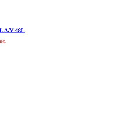
 A/V 48L
0€.