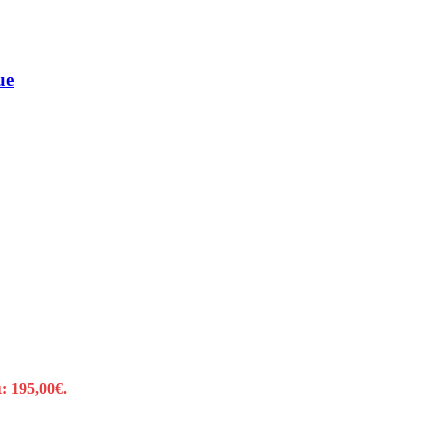
ue
: 195,00€.