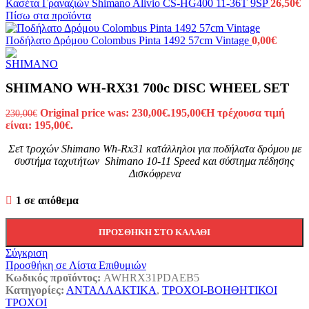
Κασέτα Γραναζιών Shimano Alivio CS-HG400 11-36T 9SP
26,50
€
Πίσω στα προϊόντα
Ποδήλατο Δρόμου Colombus Pinta 1492 57cm Vintage
0,00
€
SHIMANO WH-RX31 700c DISC WHEEL SET
Original price was: 230,00€.
195,00
€
Η τρέχουσα τιμή
230,00
€
είναι: 195,00€.
Σετ τροχών Shimano Wh-Rx31 κατάλληλοι για ποδήλατα δρόμου με
συστήμα ταχυτήτων Shimano 10-11 Speed και σύστημα πέδησης
Δισκόφρενα
1 σε απόθεμα
ΠΡΟΣΘΉΚΗ ΣΤΟ ΚΑΛΆΘΙ
Σύγκριση
Προσθήκη σε Λίστα Επιθυμιών
Κωδικός προϊόντος:
AWHRX31PDAEB5
Κατηγορίες:
ΑΝΤΑΛΛΑΚΤΙΚΑ
,
ΤΡΟΧΟΙ-ΒΟΗΘΗΤΙΚΟΙ
ΤΡΟΧΟΙ