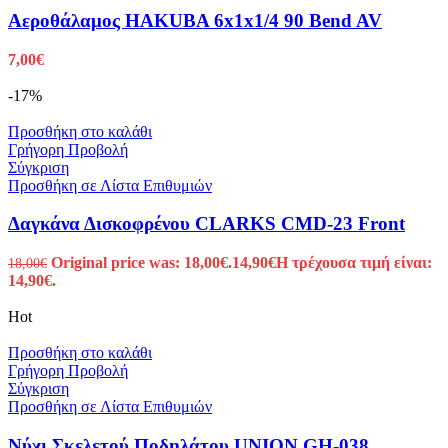
Αεροθάλαμος HAKUBA 6x1x1/4 90 Bend AV
7,00
€
-17%
Προσθήκη στο καλάθι
Γρήγορη Προβολή
Σύγκριση
Προσθήκη σε Λίστα Επιθυμιών
Δαγκάνα Δισκοφρένου CLARKS CMD-23 Front
Original price was: 18,00€.
14,90
€
Η τρέχουσα τιμή είναι:
18,00
€
14,90€.
Hot
Προσθήκη στο καλάθι
Γρήγορη Προβολή
Σύγκριση
Προσθήκη σε Λίστα Επιθυμιών
Νύχι Σκελετού Ποδηλάτου UNION GH-038