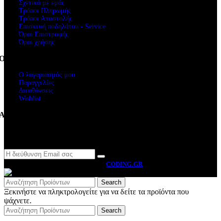
Σχετικά με εμάς
Τρόποι Πληρωμής
Τρόποι Αποστολής
Επισκευή ποδηλάτου - Service
Όροι Επιστροφής
Όροι χρήσης
Ο Λογαριασμός μου
Ο λογαριασμός μου
Παραγγελίες
Διευθύνσεις
Wishlist
Ακολουθήστε μας
Newsletter
MOTO BYRON
2026 CREATED BY
CODING.GR
Search
Ξεκινήστε να πληκτρολογείτε για να δείτε τα προϊόντα που
ψάχνετε.
Search