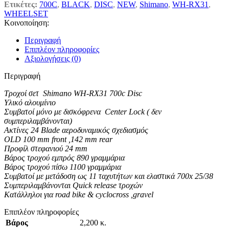
Ετικέτες:
700C
,
BLACK
,
DISC
,
NEW
,
Shimano
,
WH-RX31
,
WHEELSET
Κοινοποίηση:
Περιγραφή
Επιπλέον πληροφορίες
Αξιολογήσεις (0)
Περιγραφή
Τροχοί σετ Shimano WH-RX31 700c Disc
Υλικό αλουμίνιο
Συμβατοί μόνο με δισκόφρενα Center Lock ( δεν
συμπεριλαμβάνονται)
Ακτίνες 24 Blade αεροδυναμικός σχεδιασμός
OLD 100 mm front ,142 mm rear
Προφίλ στεφανιού 24 mm
Βάρος τροχού εμπρός 890 γραμμάρια
Βάρος τροχού πίσω 1100 γραμμάρια
Συμβατοί με μετάδοση ως 11 ταχυτήτων και ελαστικά 700x 25/38
Συμπεριλαμβάνονται Quick release τροχών
Κατάλληλοι για road bike & cyclocross ,gravel
Επιπλέον πληροφορίες
Βάρος
2,200 κ.