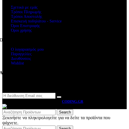
Σχετικά με εμάς
Τρόποι Πληρωμής
Τρόποι Αποστολής
Επισκευή ποδηλάτου - Service
Όροι Επιστροφής
Όροι χρήσης
Ο Λογαριασμός μου
Ο λογαριασμός μου
Παραγγελίες
Διευθύνσεις
Wishlist
Ακολουθήστε μας
Newsletter
MOTO BYRON
2026 CREATED BY
CODING.GR
Search
Ξεκινήστε να πληκτρολογείτε για να δείτε τα προϊόντα που
ψάχνετε.
Search