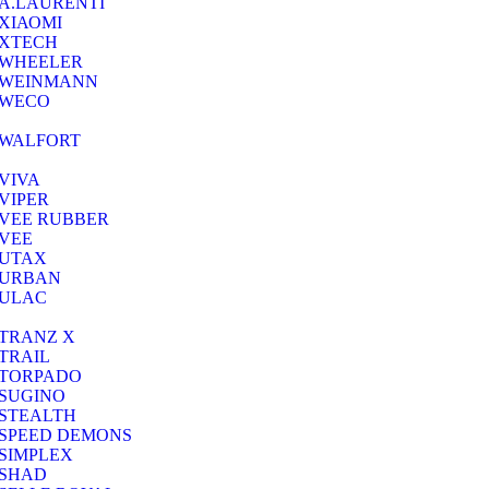
A.LAURENTI
ΧΙΑΟΜΙ
XTECH
WHEELER
WEINMANN
WECO
WALFORT
VIVA
VIPER
VEE RUBBER
VEE
UTAX
URBAN
ULAC
TRANZ X
TRAIL
TORPADO
SUGINO
STEALTH
SPEED DEMONS
SIMPLEX
SHAD