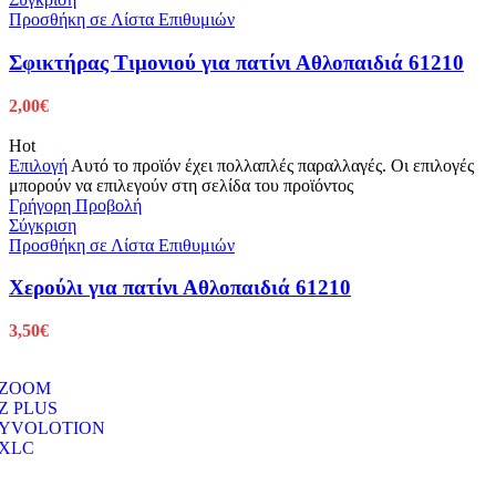
Προσθήκη σε Λίστα Επιθυμιών
Σφικτήρας Τιμονιού για πατίνι Αθλοπαιδιά 61210
2,00
€
Hot
Επιλογή
Αυτό το προϊόν έχει πολλαπλές παραλλαγές. Οι επιλογές
μπορούν να επιλεγούν στη σελίδα του προϊόντος
Γρήγορη Προβολή
Σύγκριση
Προσθήκη σε Λίστα Επιθυμιών
Χερούλι για πατίνι Αθλοπαιδιά 61210
3,50
€
ZOOM
Z PLUS
YVOLOTION
XLC