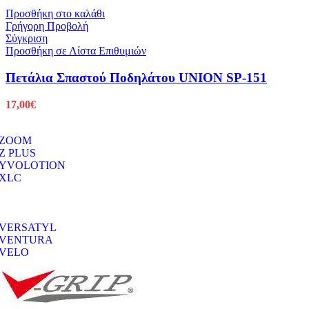
Προσθήκη στο καλάθι
Γρήγορη Προβολή
Σύγκριση
Προσθήκη σε Λίστα Επιθυμιών
Πετάλια Σπαστού Ποδηλάτου UNION SP-151
17,00
€
ZOOM
Z PLUS
YVOLOTION
XLC
VERSATYL
VENTURA
VELO