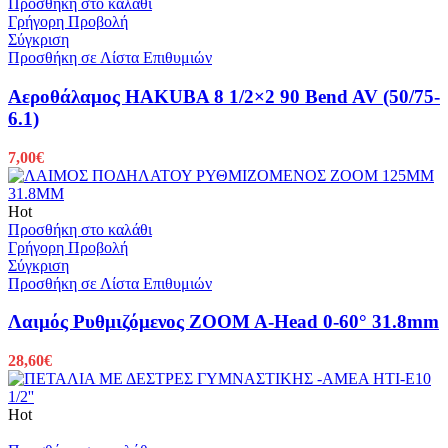
Προσθήκη στο καλάθι
Γρήγορη Προβολή
Σύγκριση
Προσθήκη σε Λίστα Επιθυμιών
Αεροθάλαμος HAKUBA 8 1/2×2 90 Bend AV (50/75-
6.1)
7,00
€
Hot
Προσθήκη στο καλάθι
Γρήγορη Προβολή
Σύγκριση
Προσθήκη σε Λίστα Επιθυμιών
Λαιμός Ρυθμιζόμενος ZOOM A-Head 0-60° 31.8mm
28,60
€
Hot