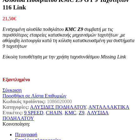
116 Link
21,50
€
Ενισχυμένη αλυσίδα ποδηλάτου
KMC Z9
συμβατή με τις
περισσότερες εταιρείες κατασκευής μηχανισμών ταχυτήτων ,με
αθόρυβη λειτουργία κατά τη κύλιση κατασκευασμένη για συστήματα
9 ταχυτήτων
Εύκολη τοποθέτηση με την χρήση ταχυσυνδέσμου Missing Link
Εξαντλημένο
Σύγκριση
Προσθήκη σε Λίστα Επιθυμιών
Κωδικός προϊόντος:
1086020000
Κατηγορίες:
ΑΛΥΣΙΔΕΣ ΠΟΔΗΛΑΤΟΥ
,
ΑΝΤΑΛΛΑΚΤΙΚΑ
Ετικέτες:
9 SPEED
,
CHAIN
,
KMC
,
Z9
,
ΑΛΥΣΙΔΑ
ΠΟΔΗΛΑΤΟΥ
Κοινοποίηση:
Περιγραφή