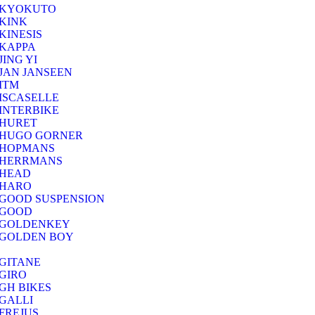
KYOKUTO
KINK
KINESIS
KAPPA
JING YI
JAN JANSEEN
ITM
ISCASELLE
INTERBIKE
HURET
HUGO GORNER
HOPMANS
HERRMANS
HEAD
HARO
GOOD SUSPENSION
GOOD
GOLDENKEY
GOLDEN BOY
GITANE
GIRO
GH BIKES
GALLI
FREJUS