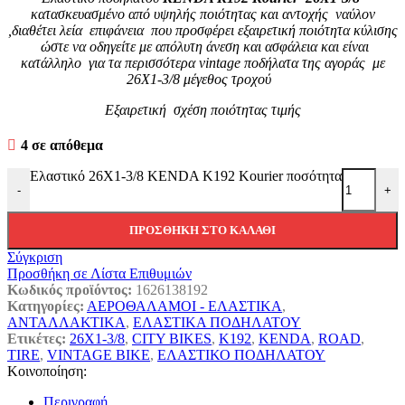
κατασκευασμένο από υψηλής ποιότητας και αντοχής ναύλον
,
διαθέτει λεία επιφάνεια που προσφέρει εξαιρετική ποιότητα κύλισης
ώστε να οδηγείτε με απόλυτη άνεση και ασφάλεια
και είναι
κατάλληλο για τα περισσότερα vintage ποδήλατα της αγοράς με
26X1-3/8 μέγεθος τροχού
Εξαιρετική σχέση ποιότητας τιμής
4 σε απόθεμα
Ελαστικό 26X1-3/8 KENDA K192 Kourier ποσότητα
-
+
ΠΡΟΣΘΉΚΗ ΣΤΟ ΚΑΛΆΘΙ
Σύγκριση
Προσθήκη σε Λίστα Επιθυμιών
Κωδικός προϊόντος:
1626138192
Κατηγορίες:
ΑΕΡΟΘΑΛΑΜΟΙ - ΕΛΑΣΤΙΚΑ
,
ΑΝΤΑΛΛΑΚΤΙΚΑ
,
ΕΛΑΣΤΙΚΑ ΠΟΔΗΛΑΤΟΥ
Ετικέτες:
26X1-3/8
,
CITY BIKES
,
K192
,
KENDA
,
ROAD
,
TIRE
,
VINTAGE BIKE
,
ΕΛΑΣΤΙΚΟ ΠΟΔΗΛΑΤΟΥ
Κοινοποίηση:
Περιγραφή