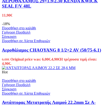
ΑΕΡΟΘΑΛΑΜΟΣ 29×1.9/2.30 KENDA KWICK
SEAL F/V 48L
11,90
€
-18%
Προσθήκη στο καλάθι
Γρήγορη Προβολή
Σύγκριση
Προσθήκη σε Λίστα Επιθυμιών
Αεροθάλαμος CHAOYANG 8 1/2×2 AV (50/75-6.1)
Original price was: 6,00€.
4,90
€
Η τρέχουσα τιμή είναι:
6,00
€
4,90€.
Hot
Προσθήκη στο καλάθι
Γρήγορη Προβολή
Σύγκριση
Προσθήκη σε Λίστα Επιθυμιών
Αντάπτορας Μετατροπής Λαιμού 22.2mm Σε A-