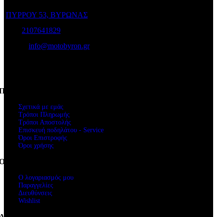
ΠΥΡΡΟΥ 53, ΒΥΡΩΝΑΣ
Τηλ:
2107641829
e-mail:
info@motobyron.gr
Αρ.Γ.Ε.Μ.Η.: 61234103000
ΑΦΜ. 047248740
Πληροφορίες
Σχετικά με εμάς
Τρόποι Πληρωμής
Τρόποι Αποστολής
Επισκευή ποδηλάτου - Service
Όροι Επιστροφής
Όροι χρήσης
Ο Λογαριασμός μου
Ο λογαριασμός μου
Παραγγελίες
Διευθύνσεις
Wishlist
Ακολουθήστε μας