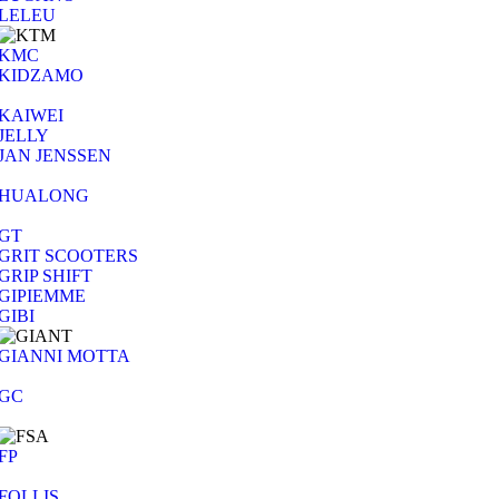
LELEU
KMC
KIDZAMO
KAIWEI
JELLY
JAN JENSSEN
HUALONG
GT
GRIT SCOOTERS
GRIP SHIFT
GIPIEMME
GIBI
GIANNI MOTTA
GC
FP
FOLLIS