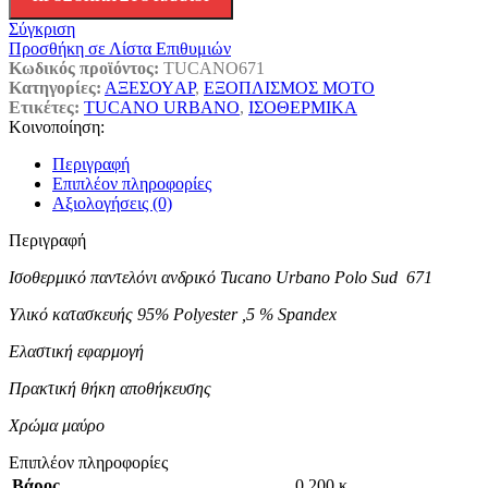
Σύγκριση
Προσθήκη σε Λίστα Επιθυμιών
Κωδικός προϊόντος:
TUCANO671
Κατηγορίες:
ΑΞΕΣΟΥAΡ
,
ΕΞΟΠΛΙΣΜΟΣ ΜΟΤΟ
Ετικέτες:
TUCANO URBANO
,
ΙΣΟΘΕΡΜΙΚΑ
Κοινοποίηση:
Περιγραφή
Επιπλέον πληροφορίες
Αξιολογήσεις (0)
Περιγραφή
Ισοθερμικό
παντελόνι ανδρικό Tucano Urbano Polo Sud 671
Υλικό κατασκευής 95% Polyester ,5 % Spandex
Ελαστική εφαρμογή
Πρακτική θήκη αποθήκευσης
Χρώμα μαύρο
Επιπλέον πληροφορίες
Βάρος
0,200 κ.