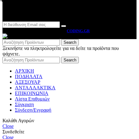
Newsletter
MOTO BYRON
2026 CREATED BY
CODING.GR
Search
Ξεκινήστε να πληκτρολογείτε για να δείτε τα προϊόντα που
ψάχνετε.
Search
ΑΡΧΙΚΗ
ΠΟΔΗΛΑΤΑ
ΑΞΕΣΟΥΑΡ
ΑΝΤΑΛΛΑΚΤΙΚΑ
ΕΠΙΚΟΙΝΩΝΙΑ
Λίστα Επιθυμιών
Σύγκριση
Σύνδεση/Εγγραφή
Καλάθι Αγορών
Close
Συνδεθείτε
Close