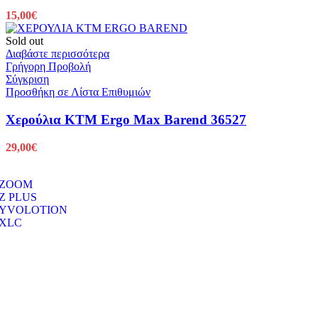
15,00
€
Sold out
Διαβάστε περισσότερα
Γρήγορη Προβολή
Σύγκριση
Προσθήκη σε Λίστα Επιθυμιών
Χερούλια KTM Ergo Max Barend 36527
29,00
€
ZOOM
Z PLUS
YVOLOTION
XLC