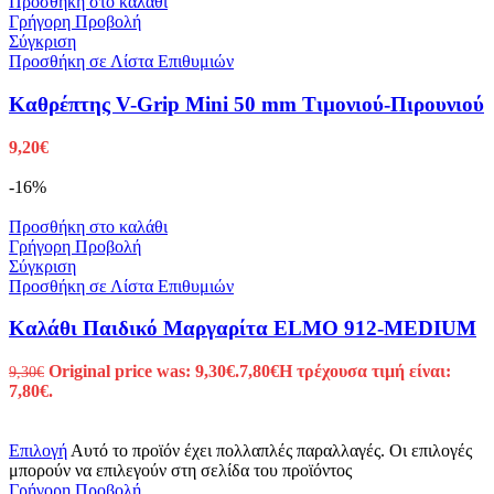
Προσθήκη στο καλάθι
Γρήγορη Προβολή
Σύγκριση
Προσθήκη σε Λίστα Επιθυμιών
Καθρέπτης V-Grip Mini 50 mm Τιμονιού-Πιρουνιού
9,20
€
-16%
Προσθήκη στο καλάθι
Γρήγορη Προβολή
Σύγκριση
Προσθήκη σε Λίστα Επιθυμιών
Καλάθι Παιδικό Μαργαρίτα ELMO 912-MEDIUM
Original price was: 9,30€.
7,80
€
Η τρέχουσα τιμή είναι:
9,30
€
7,80€.
Επιλογή
Αυτό το προϊόν έχει πολλαπλές παραλλαγές. Οι επιλογές
μπορούν να επιλεγούν στη σελίδα του προϊόντος
Γρήγορη Προβολή