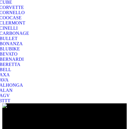
CUBE
CORVETTE
CORNELLO
COOCASE
CLERMONT
CINELLI
CARBONAGE
BULLET
BONANZA
BLUBIKE
BEVATO
BERNARDI
BERETTA
BELL
AXA
AVA
ALHONGA
ALAN
AGV
3TTT
Ο Ποιμενίδης στο Βύρωνα είναι ο προορισμός σας για να
επιλέξετε το ποδήλατο που σας ταιριάζει και για να το διατηρήσετε
σε άριστη κατάσταση!