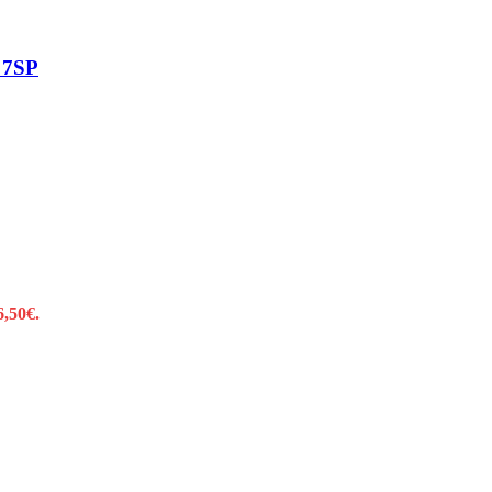
 7SP
6,50€.