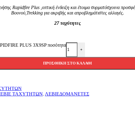
ρήσης Rapidfire Plus ,οπτική ένδειξη και έτοιμα συρματόσχοινα προσ
Βουνού,Trekking για ακριβής και απροβλημάτιστες αλλαγές.
27 ταχύτητες
DFIRE PLUS 3Χ9SP ποσότητα
+
ΠΡΟΣΘΉΚΗ ΣΤΟ ΚΑΛΆΘΙ
ΑΧΥΤΗΤΩΝ
ΕΒΙΕ ΤΑΧΥΤΗΤΩΝ
,
ΛΕΒΙΕΔΟΜΑΝΕΤΕΣ