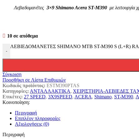
Λεβιεδομανέτες
3×9 Shimano Acera ST-M390
με λειτουργία χ
10 σε απόθεμα
ΛΕΒΙΕΔΟΜΑΝΕΤΕΣ SHIMANO MTB ST-M390 S (L+R) RAPI
-
Σύγκριση
Προσθήκη σε Λίστα Επιθυμιών
Κωδικός προϊόντος:
ESTM390PTAS
Κατηγορίες:
ΑΝΤΑΛΛΑΚΤΙΚΑ
,
ΧΕΙΡΙΣΤΗΡΙΑ-ΛΕΒΙΕΔΕΣ Τ
Ετικέτες:
27 SPEED
,
3X9SPEED
,
ACERA
,
Shimano
,
ST-M390
,
Λ
Κοινοποίηση:
Περιγραφή
Επιπλέον πληροφορίες
Αξιολογήσεις (0)
Περιγραφή