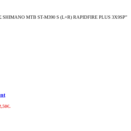
ΕΤΕΣ SHIMANO MTB ST-M390 S (L+R) RAPIDFIRE PLUS 3Χ9SP”
nt
2,50€.