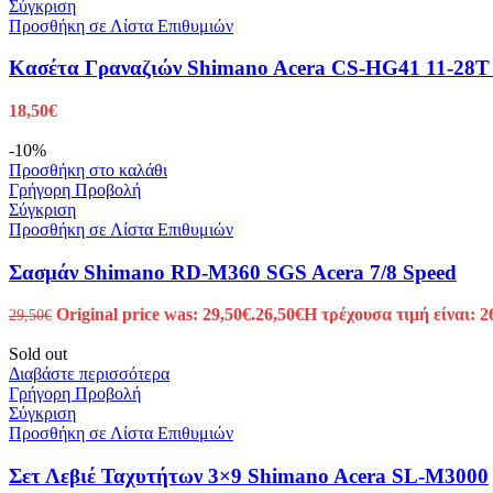
Σύγκριση
Προσθήκη σε Λίστα Επιθυμιών
Κασέτα Γραναζιών Shimano Acera CS-HG41 11-28T
18,50
€
-10%
Προσθήκη στο καλάθι
Γρήγορη Προβολή
Σύγκριση
Προσθήκη σε Λίστα Επιθυμιών
Σασμάν Shimano RD-M360 SGS Acera 7/8 Speed
Original price was: 29,50€.
26,50
€
Η τρέχουσα τιμή είναι: 2
29,50
€
Sold out
Διαβάστε περισσότερα
Γρήγορη Προβολή
Σύγκριση
Προσθήκη σε Λίστα Επιθυμιών
Σετ Λεβιέ Ταχυτήτων 3×9 Shimano Acera SL-M3000