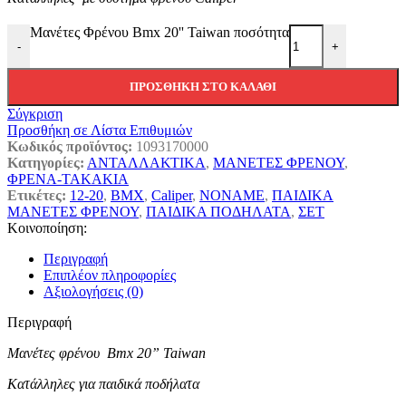
Μανέτες Φρένου Bmx 20'' Taiwan ποσότητα
-
+
ΠΡΟΣΘΉΚΗ ΣΤΟ ΚΑΛΆΘΙ
Σύγκριση
Προσθήκη σε Λίστα Επιθυμιών
Κωδικός προϊόντος:
1093170000
Κατηγορίες:
ΑΝΤΑΛΛΑΚΤΙΚΑ
,
ΜΑΝΕΤΕΣ ΦΡΕΝΟΥ
,
ΦΡΕΝΑ-TAKAKIA
Ετικέτες:
12-20
,
BMX
,
Caliper
,
NONAME
,
ΠΑΙΔΙΚΑ
ΜΑΝΕΤΕΣ ΦΡΕΝΟΥ
,
ΠΑΙΔΙΚΑ ΠΟΔΗΛΑΤΑ
,
ΣΕΤ
Κοινοποίηση:
Περιγραφή
Επιπλέον πληροφορίες
Αξιολογήσεις (0)
Περιγραφή
Μανέτες φρένου Bmx 20” Taiwan
Κατάλληλες για παιδικά ποδήλατα