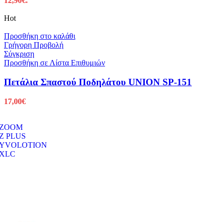
12,90€.
Hot
Προσθήκη στο καλάθι
Γρήγορη Προβολή
Σύγκριση
Προσθήκη σε Λίστα Επιθυμιών
Πετάλια Σπαστού Ποδηλάτου UNION SP-151
17,00
€
ZOOM
Z PLUS
YVOLOTION
XLC