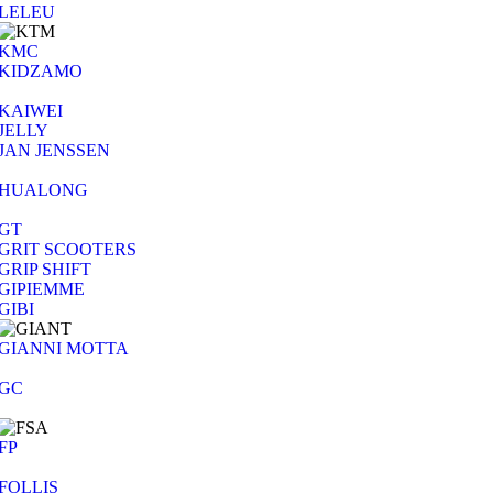
LELEU
KMC
KIDZAMO
KAIWEI
JELLY
JAN JENSSEN
HUALONG
GT
GRIT SCOOTERS
GRIP SHIFT
GIPIEMME
GIBI
GIANNI MOTTA
GC
FP
FOLLIS