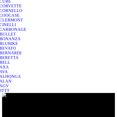
CUBE
CORVETTE
CORNELLO
COOCASE
CLERMONT
CINELLI
CARBONAGE
BULLET
BONANZA
BLUBIKE
BEVATO
BERNARDI
BERETTA
BELL
AXA
AVA
ALHONGA
ALAN
AGV
3TTT
Ο Ποιμενίδης στο Βύρωνα είναι ο προορισμός σας για να
επιλέξετε το ποδήλατο που σας ταιριάζει και για να το διατηρήσετε
σε άριστη κατάσταση!