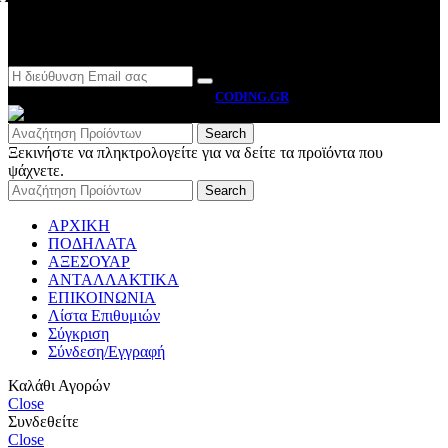
Newsletter
MOTO BYRON
2026 CREATED BY
CODING.GR
Search
Ξεκινήστε να πληκτρολογείτε για να δείτε τα προϊόντα που
ψάχνετε.
Search
ΑΡΧΙΚΗ
ΠΟΔΗΛΑΤΑ
ΑΞΕΣΟΥΑΡ
ΑΝΤΑΛΛΑΚΤΙΚΑ
ΕΠΙΚΟΙΝΩΝΙΑ
Λίστα Επιθυμιών
Σύγκριση
Σύνδεση/Εγγραφή
Καλάθι Αγορών
Close
Συνδεθείτε
Close