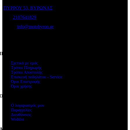
ΠΥΡΡΟΥ 53, ΒΥΡΩΝΑΣ
Τηλ:
2107641829
e-mail:
info@motobyron.gr
Αρ.Γ.Ε.Μ.Η.: 61234103000
ΑΦΜ. 047248740
Πληροφορίες
Σχετικά με εμάς
Τρόποι Πληρωμής
Τρόποι Αποστολής
Επισκευή ποδηλάτου - Service
Όροι Επιστροφής
Όροι χρήσης
Ο Λογαριασμός μου
Ο λογαριασμός μου
Παραγγελίες
Διευθύνσεις
Wishlist
Ακολουθήστε μας