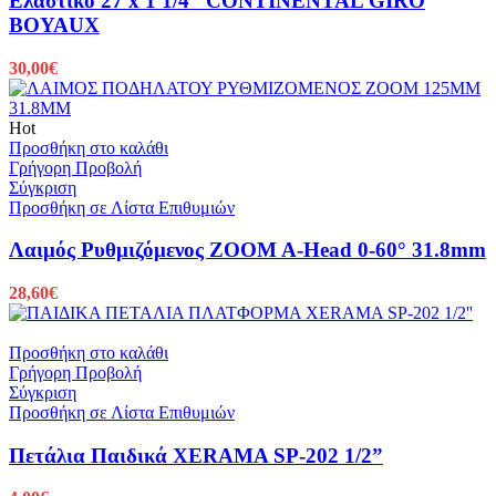
Ελαστικό 27 x 1 1/4” CONTINENTAL GIRO
BOYAUX
30,00
€
Hot
Προσθήκη στο καλάθι
Γρήγορη Προβολή
Σύγκριση
Προσθήκη σε Λίστα Επιθυμιών
Λαιμός Ρυθμιζόμενος ZOOM A-Head 0-60° 31.8mm
28,60
€
Προσθήκη στο καλάθι
Γρήγορη Προβολή
Σύγκριση
Προσθήκη σε Λίστα Επιθυμιών
Πετάλια Παιδικά XERAMA SP-202 1/2”