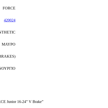
FORCE
420024
NTHETIC
ΜΑΥΡΟ
BRAKES)
ΝΟΥΡΓΙΟ
RCE Junior 16-24” V Brake”