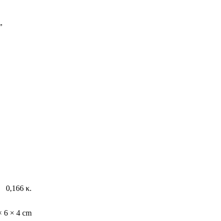
”
0,166 κ.
× 6 × 4 cm