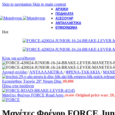
Skip to navigation
Skip to main content
ΑΡΧΙΚΗ
ΠΟΔΗΛΑΤΑ
ΑΞΕΣΟΥΑΡ
ΑΝΤΑΛΛΑΚΤΙΚΑ
ΕΠΙΚΟΙΝΩΝΙΑ
Hot
Κλικ για μεγέθυνση
Αρχική σελίδα
/
ΑΝΤΑΛΛΑΚΤΙΚΑ
/
ΦΡΕΝΑ-TAKAKIA
/
ΜΑΝΕ
Εμπρόσθιος Τροχός 29'' Neuro Disc
49,00
€
Πίσω στα προϊόντα
Μανέτες Φρένου FORCE Road Aero
Original price was: 29
29,00
€
Μανέτες Φρένου FORCE Juni