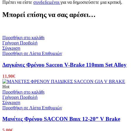
Πρέπει να είστε
συνδεδεμένοι
για να δημοσιεύσετε μια κριτική.
Μπορεί επίσης να σας αρέσει…
Προσθήκη στο καλάθι
Γρήγορη Προβολή
Σύγκριση
Προσθήκη σε Λίστα Επιθυμιών
Δαγκάνες Φρένου Saccon V-Brake 110mm Set Alloy
11,90
€
Hot
Προσθήκη στο καλάθι
Γρήγορη Προβολή
Σύγκριση
Προσθήκη σε Λίστα Επιθυμιών
Μανέτες Φρένου SACCON Bmx 12-20” V Brake
5,00
€