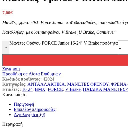
7,00
€
Μανέτες φρένου σετ Force Junior κατασκευασμένες από πλαστικό γι
Κατάλληλες με σύστημα φρένου V Brake ,U Brake, Cantilever
Μανέτες Φρένου FORCE Junior 16-24'' V Brake ποσότητα
-
Σύγκριση
Προσθήκη σε Λίστα Επιθυμιών
Κωδικός προϊόντος:
42024
Κατηγορίες:
ΑΝΤΑΛΛΑΚΤΙΚΑ
,
ΜΑΝΕΤΕΣ ΦΡΕΝΟΥ
,
ΦΡΕΝΑ
Ετικέτες:
16-24
,
BMX
,
FORCE
,
V Brake
,
ΠΑΙΔΙΚΑ ΜΑΝΕΤΕΣ 
Κοινοποίηση:
Περιγραφή
Επιπλέον πληροφορίες
Αξιολογήσεις (0)
Περιγραφή