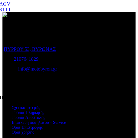
AGV
3TTT
Ο Ποιμενίδης στο Βύρωνα είναι ο προορισμός σας για να
επιλέξετε το ποδήλατο που σας ταιριάζει και για να το διατηρήσετε
σε άριστη κατάσταση!
ΠΥΡΡΟΥ 53, ΒΥΡΩΝΑΣ
Τηλ:
2107641829
e-mail:
info@motobyron.gr
Αρ.Γ.Ε.Μ.Η.: 61234103000
ΑΦΜ. 047248740
Πληροφορίες
Σχετικά με εμάς
Τρόποι Πληρωμής
Τρόποι Αποστολής
Επισκευή ποδηλάτου - Service
Όροι Επιστροφής
Όροι χρήσης