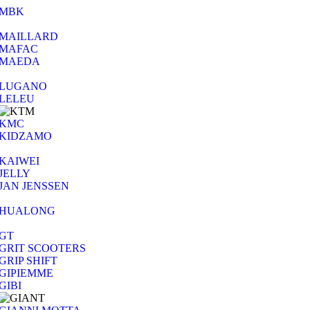
MBK
MAILLARD
MAFAC
MAEDA
LUGANO
LELEU
KMC
KIDZAMO
KAIWEI
JELLY
JAN JENSSEN
HUALONG
GT
GRIT SCOOTERS
GRIP SHIFT
GIPIEMME
GIBI