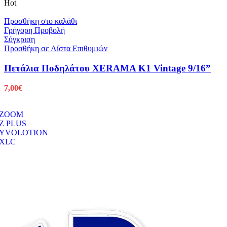
Hot
Προσθήκη στο καλάθι
Γρήγορη Προβολή
Σύγκριση
Προσθήκη σε Λίστα Επιθυμιών
Πετάλια Ποδηλάτου XERAMA K1 Vintage 9/16”
7,00
€
ZOOM
Z PLUS
YVOLOTION
XLC