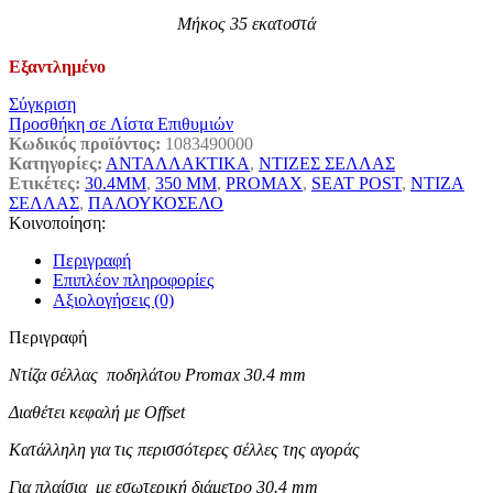
Μήκος 35 εκατοστά
Εξαντλημένο
Σύγκριση
Προσθήκη σε Λίστα Επιθυμιών
Κωδικός προϊόντος:
1083490000
Κατηγορίες:
ΑΝΤΑΛΛΑΚΤΙΚΑ
,
ΝΤΙΖΕΣ ΣΕΛΛΑΣ
Ετικέτες:
30.4MM
,
350 MM
,
PROMAX
,
SEAT POST
,
ΝΤΙΖΑ
ΣΕΛΛΑΣ
,
ΠΑΛΟΥΚΟΣΕΛΟ
Κοινοποίηση:
Περιγραφή
Επιπλέον πληροφορίες
Αξιολογήσεις (0)
Περιγραφή
Ντίζα σέλλας ποδηλάτου Promax 30.4 mm
Διαθέτει κεφαλή με Offset
Κατάλληλη για τις περισσότερες σέλλες της αγοράς
Για πλαίσια με εσωτερική διάμετρο 30.4 mm