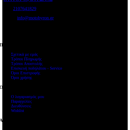
Τηλ:
2107641829
e-mail:
info@motobyron.gr
Αρ.Γ.Ε.Μ.Η.: 61234103000
ΑΦΜ. 047248740
Πληροφορίες
Σχετικά με εμάς
Τρόποι Πληρωμής
Τρόποι Αποστολής
Επισκευή ποδηλάτου - Service
Όροι Επιστροφής
Όροι χρήσης
Ο Λογαριασμός μου
Ο λογαριασμός μου
Παραγγελίες
Διευθύνσεις
Wishlist
Ακολουθήστε μας