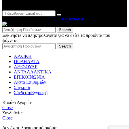
Newsletter
MOTO BYRON
2026 CREATED BY
CODING.GR
Search
Ξεκινήστε να πληκτρολογείτε για να δείτε τα προϊόντα που
ψάχνετε.
Search
ΑΡΧΙΚΗ
ΠΟΔΗΛΑΤΑ
ΑΞΕΣΟΥΑΡ
ΑΝΤΑΛΛΑΚΤΙΚΑ
ΕΠΙΚΟΙΝΩΝΙΑ
Λίστα Επιθυμιών
Σύγκριση
Σύνδεση/Εγγραφή
Καλάθι Αγορών
Close
Συνδεθείτε
Close
Δεν έχετε λογαριασμό ακόμα;