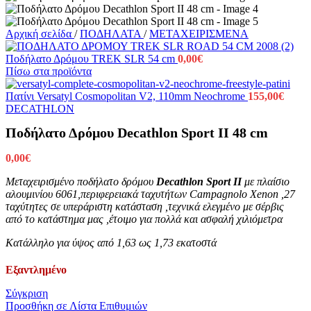
Αρχική σελίδα
/
ΠΟΔΗΛΑΤΑ
/
ΜΕΤΑΧΕΙΡΙΣΜΕΝΑ
Ποδήλατο Δρόμου TREK SLR 54 cm
0,00
€
Πίσω στα προϊόντα
Πατίνι Versatyl Cosmopolitan V2, 110mm Neochrome
155,00
€
DECATHLON
Ποδήλατο Δρόμου Decathlon Sport II 48 cm
0,00
€
Μεταχειρισμένο ποδήλατο δρόμου
Decathlon Sport II
με πλαίσιο
αλουμινίου 6061,περιφερειακά ταχυτήτων Campagnolo Xenon ,27
ταχύτητες σε υπεράριστη κατάσταση ,τεχνικά ελεγμένο με σέρβις
από το κατάστημα μας ,έτοιμο για πολλά και ασφαλή χιλιόμετρα
Κατάλληλο για ύψος από 1,63 ως 1,73 εκατοστά
Εξαντλημένο
Σύγκριση
Προσθήκη σε Λίστα Επιθυμιών